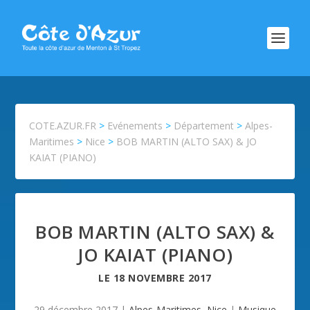
COTE.AZUR.FR
>
Evénements
>
Département
>
Alpes-
Maritimes
>
Nice
>
BOB MARTIN (ALTO SAX) & JO
KAIAT (PIANO)
BOB MARTIN (ALTO SAX) &
JO KAIAT (PIANO)
LE
18 NOVEMBRE 2017
29 décembre 2017
|
Alpes-Maritimes
,
Nice
|
Musique