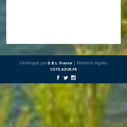
Développé par
| Mentions légales
D.B.L. France
COTE.AZUR.FR