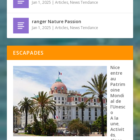
Jan 1, 2025
|
Articles
,
News Tendance
ranger Nature Passion
Jan 1, 2025
|
Articles
,
News Tendance
ESCAPADES
Nice
entre
au
Patrim
oine
Mondi
al de
l’Unesc
o
A la
une
,
Activit
és
,