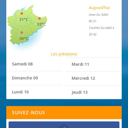
Aujourd'hui
Lever du Soleil
31°C
06:31
33°C
Coucher du soleil à
20:42
30°C
Les prévisions
Samedi 08
Mardi 11
Dimanche 09
Mercredi 12
Lundi 10
Jeudi 13
SUIVEZ-NOUS