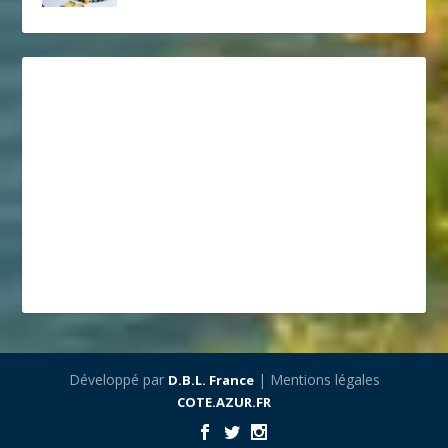
Développé par
| Mentions légales
D.B.L. France
COTE.AZUR.FR