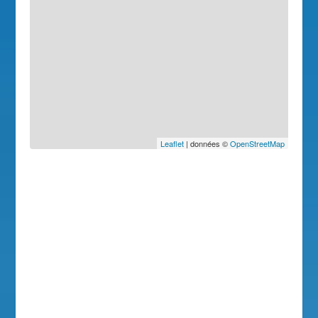
Leaflet
| données ©
OpenStreetMap