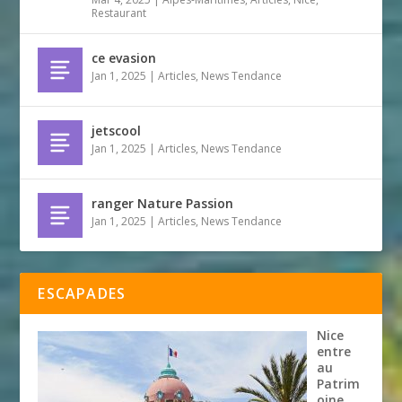
Restaurant
ce evasion
Jan 1, 2025
|
Articles
,
News Tendance
jetscool
Jan 1, 2025
|
Articles
,
News Tendance
ranger Nature Passion
Jan 1, 2025
|
Articles
,
News Tendance
ESCAPADES
Nice
entre
au
Patrim
oine