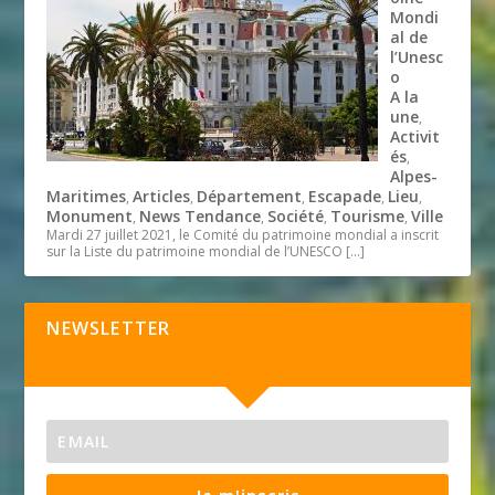
Mondi
al de
l’Unesc
o
A la
une
,
Activit
és
,
Alpes-
Maritimes
Articles
Département
Escapade
Lieu
,
,
,
,
,
Monument
News Tendance
Société
Tourisme
Ville
,
,
,
,
Mardi 27 juillet 2021, le Comité du patrimoine mondial a inscrit
sur la Liste du patrimoine mondial de l’UNESCO
[…]
NEWSLETTER