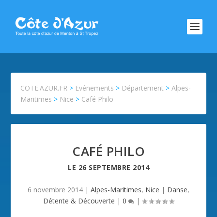
COTE.AZUR.FR
>
Evénements
>
Département
>
Alpes-
Maritimes
>
Nice
>
Café Philo
CAFÉ PHILO
LE
26 SEPTEMBRE 2014
6 novembre 2014
|
Alpes-Maritimes
,
Nice
|
Danse
,
Détente & Découverte
|
0
|