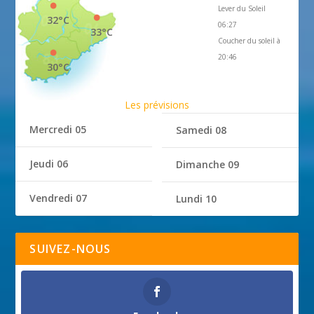
Lever du Soleil
32°C
06:27
33°C
Coucher du soleil à
20:46
30°C
Les prévisions
Mercredi 05
Samedi 08
Jeudi 06
Dimanche 09
Vendredi 07
Lundi 10
SUIVEZ-NOUS