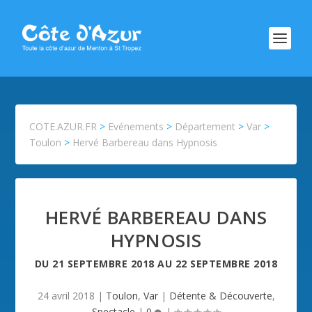
COTE.AZUR.FR
>
Evénements
>
Département
>
Var
>
Toulon
>
Hervé Barbereau dans Hypnosis
HERVÉ BARBEREAU DANS
HYPNOSIS
DU
21 SEPTEMBRE 2018
AU
22 SEPTEMBRE 2018
24 avril 2018
|
Toulon
,
Var
|
Détente & Découverte
,
Spectacle
|
0
|