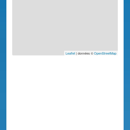
Leaflet
| données ©
OpenStreetMap