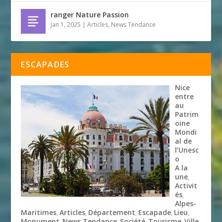
ranger Nature Passion
Jan 1, 2025
|
Articles
,
News Tendance
ESCAPADES
Nice
entre
au
Patrim
oine
Mondi
al de
l’Unesc
o
A la
une
,
Activit
és
,
Alpes-
Maritimes
Articles
Département
Escapade
Lieu
,
,
,
,
,
Monument
News Tendance
Société
Tourisme
Ville
,
,
,
,