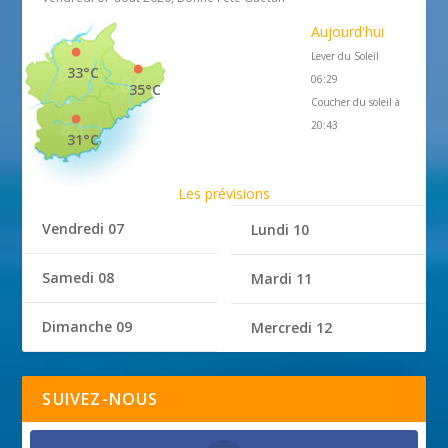
Aujourd'hui
Lever du Soleil
33°C
06:29
35°C
Coucher du soleil à
20:43
31°C
Les prévisions
Vendredi 07
Lundi 10
Samedi 08
Mardi 11
Dimanche 09
Mercredi 12
SUIVEZ-NOUS