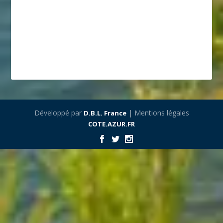
Développé par
| Mentions légales
D.B.L. France
COTE.AZUR.FR