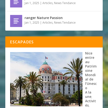
Jan 1, 2025
|
Articles
,
News Tendance
ranger Nature Passion
Jan 1, 2025
|
Articles
,
News Tendance
ESCAPADES
Nice
entre
au
Patrim
oine
Mondi
al de
l’Unesc
o
A la
une
,
Activit
és
,