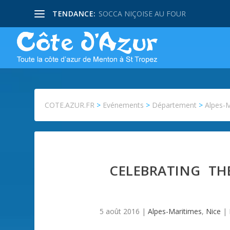
TENDANCE:
SOCCA NIÇOISE AU FOUR
COTE.AZUR.FR
>
Evénements
>
Département
>
Alpes-
CELEBRATING TH
5 août 2016
|
Alpes-Maritimes
,
Nice
|