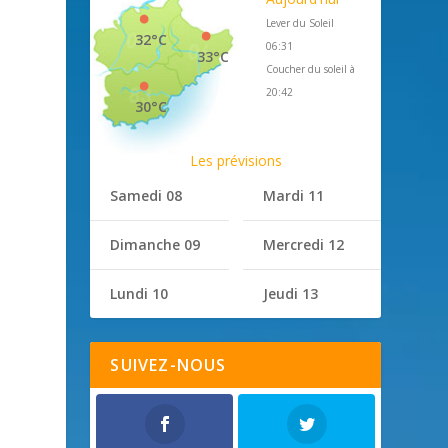
Lever du Soleil
32°C
06:31
33°C
Coucher du soleil à
20:42
30°C
Les prévisions
Samedi 08
Mardi 11
Dimanche 09
Mercredi 12
Lundi 10
Jeudi 13
SUIVEZ-NOUS