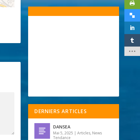
DERNIERS ARTICLES
DANSEA
Mai 5, 2025
|
Articles
,
News
Tendance