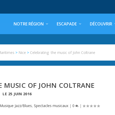
NOTRE RÉGION
ESCAPADE
DÉCOUVRIR
Maritimes
>
Nice
>
Celebrating the music of John Coltrane
E MUSIC OF JOHN COLTRANE
LE
25 JUIN 2016
Musique Jazz/Blues
,
Spectacles musicaux
|
0
|