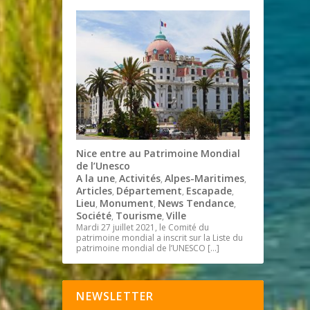
Nice entre au Patrimoine Mondial
de l’Unesco
A la une
Activités
Alpes-Maritimes
,
,
,
Articles
Département
Escapade
,
,
,
Lieu
Monument
News Tendance
,
,
,
Société
Tourisme
Ville
,
,
Mardi 27 juillet 2021, le Comité du
patrimoine mondial a inscrit sur la Liste du
patrimoine mondial de l’UNESCO
[…]
NEWSLETTER