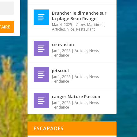
Bruncher le dimanche sur
la plage Beau Rivage
Mar 4, 2025
|
Alpes-Maritimes
,
Articles
,
Nice
,
Restaurant
ce evasion
Jan 1, 2025
|
Articles
,
News
Tendance
jetscool
Jan 1, 2025
|
Articles
,
News
Tendance
ranger Nature Passion
Jan 1, 2025
|
Articles
,
News
Tendance
ESCAPADES