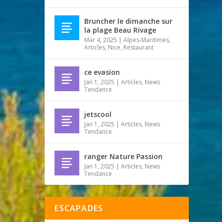
Bruncher le dimanche sur
la plage Beau Rivage
Mar 4, 2025
|
Alpes-Maritimes
,
Articles
,
Nice
,
Restaurant
ce evasion
Jan 1, 2025
|
Articles
,
News
Tendance
jetscool
Jan 1, 2025
|
Articles
,
News
Tendance
ranger Nature Passion
Jan 1, 2025
|
Articles
,
News
Tendance
ESCAPADES