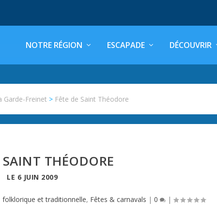
NOTRE RÉGION
ESCAPADE
DÉCOUVRIR
a Garde-Freinet
>
Fête de Saint Théodore
E SAINT THÉODORE
LE
6 JUIN 2009
folklorique et traditionnelle
,
Fêtes & carnavals
|
0
|