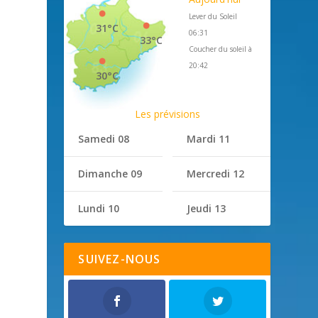
Lever du Soleil
31°C
06:31
33°C
Coucher du soleil à
20:42
30°C
Les prévisions
Samedi 08
Mardi 11
Dimanche 09
Mercredi 12
Lundi 10
Jeudi 13
SUIVEZ-NOUS