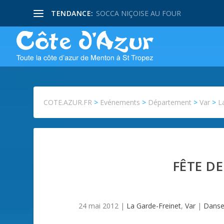
TENDANCE:
SOCCA NIÇOISE AU FOUR
COTE.AZUR.FR
>
Evénements
>
Département
>
Var
>
L
FÊTE D
24 mai 2012
|
La Garde-Freinet
,
Var
|
Danse 