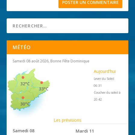
MÉTÉO
Samedi 08 août 2026, Bonne Fête Dominique
Aujourd'hui
Lever du Soleil
32°C
06:31
33°C
Coucher du soleil à
20:42
30°C
Les prévisions
Samedi 08
Mardi 11