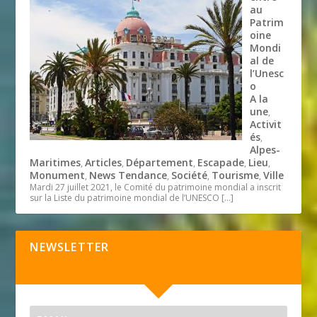
au
Patrim
oine
Mondi
al de
l’Unesc
o
A la
une
,
Activit
és
,
Alpes-
Maritimes
Articles
Département
Escapade
Lieu
,
,
,
,
,
Monument
News Tendance
Société
Tourisme
Ville
,
,
,
,
Mardi 27 juillet 2021, le Comité du patrimoine mondial a inscrit
sur la Liste du patrimoine mondial de l’UNESCO
[…]
NEWSLETTER