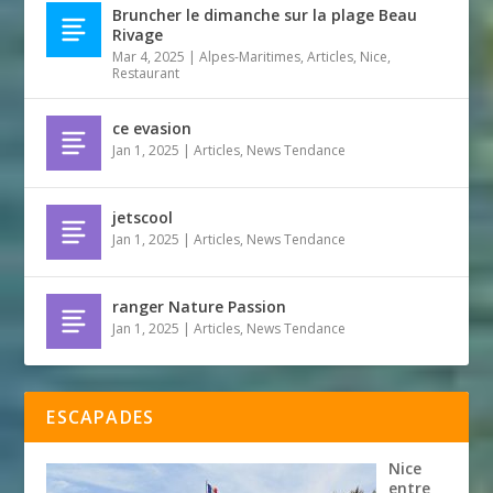
Bruncher le dimanche sur la plage Beau
Rivage
Mar 4, 2025
|
Alpes-Maritimes
,
Articles
,
Nice
,
Restaurant
ce evasion
Jan 1, 2025
|
Articles
,
News Tendance
jetscool
Jan 1, 2025
|
Articles
,
News Tendance
ranger Nature Passion
Jan 1, 2025
|
Articles
,
News Tendance
ESCAPADES
Nice
entre