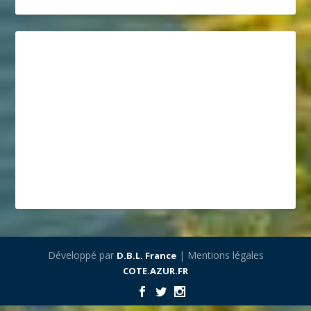
Développé par
| Mentions légales
D.B.L. France
COTE.AZUR.FR