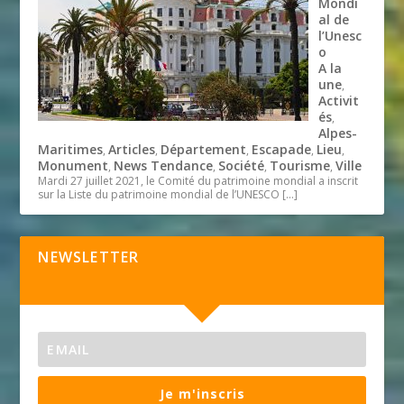
Mondi
al de
l’Unesc
o
A la
une
,
Activit
és
,
Alpes-
Maritimes
Articles
Département
Escapade
Lieu
,
,
,
,
,
Monument
News Tendance
Société
Tourisme
Ville
,
,
,
,
Mardi 27 juillet 2021, le Comité du patrimoine mondial a inscrit
sur la Liste du patrimoine mondial de l’UNESCO
[…]
NEWSLETTER
Je m'inscris