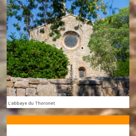
L'abbaye du Thoronet