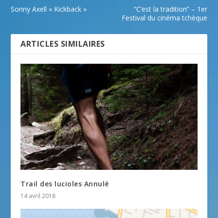
Sonny Axell « Kickback »
“C’est la tradition” – 1er
Festival du cinéma tchèque
ARTICLES SIMILAIRES
Trail des lucioles Annulé
14 avril 2018