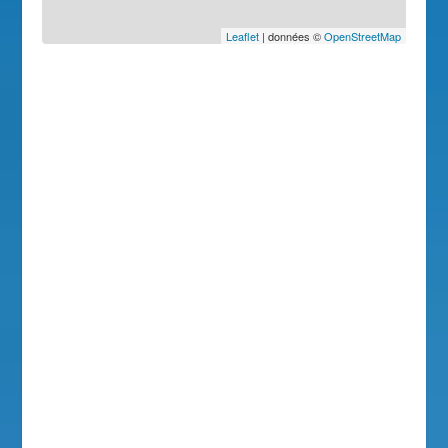
Leaflet
| données ©
OpenStreetMap