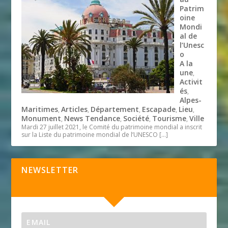
Patrim
oine
Mondi
al de
l’Unesc
o
A la
une
,
Activit
és
,
Alpes-
Maritimes
Articles
Département
Escapade
Lieu
,
,
,
,
,
Monument
News Tendance
Société
Tourisme
Ville
,
,
,
,
Mardi 27 juillet 2021, le Comité du patrimoine mondial a inscrit
sur la Liste du patrimoine mondial de l’UNESCO
[…]
NEWSLETTER