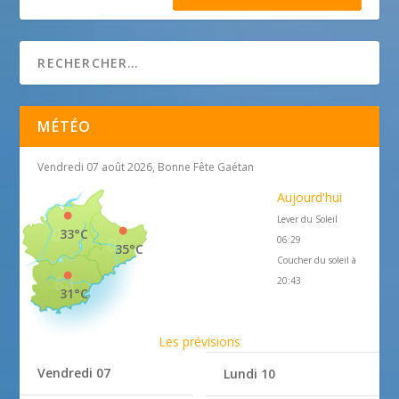
MÉTÉO
Vendredi 07 août 2026, Bonne Fête Gaétan
Aujourd'hui
Lever du Soleil
33°C
06:29
35°C
Coucher du soleil à
20:43
31°C
Les prévisions
Vendredi 07
Lundi 10