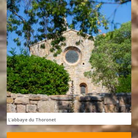
L'abbaye du Thoronet