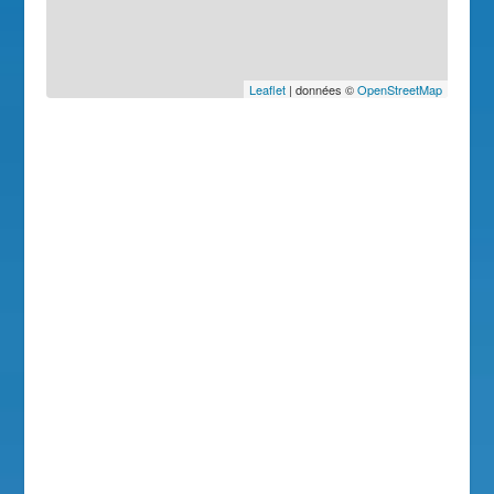
Leaflet
| données ©
OpenStreetMap