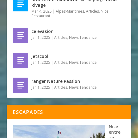
Rivage
Mar 4, 2025
|
Alpes-Maritimes
,
Articles
,
Nice
,
Restaurant
ce evasion
Jan 1, 2025
|
Articles
,
News Tendance
jetscool
Jan 1, 2025
|
Articles
,
News Tendance
ranger Nature Passion
Jan 1, 2025
|
Articles
,
News Tendance
ESCAPADES
Nice
entre
au