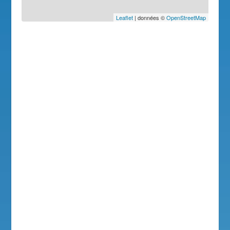
Leaflet
| données ©
OpenStreetMap