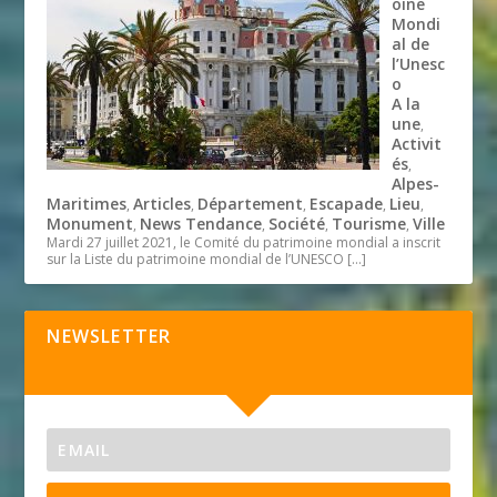
oine
Mondi
al de
l’Unesc
o
A la
une
,
Activit
és
,
Alpes-
Maritimes
Articles
Département
Escapade
Lieu
,
,
,
,
,
Monument
News Tendance
Société
Tourisme
Ville
,
,
,
,
Mardi 27 juillet 2021, le Comité du patrimoine mondial a inscrit
sur la Liste du patrimoine mondial de l’UNESCO
[…]
NEWSLETTER