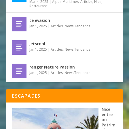
Mar 4, 2025
|
Alpes-Maritimes
,
Articles
,
Nice
,
Restaurant
ce evasion
Jan 1, 2025
|
Articles
,
News Tendance
jetscool
Jan 1, 2025
|
Articles
,
News Tendance
ranger Nature Passion
Jan 1, 2025
|
Articles
,
News Tendance
ESCAPADES
Nice
entre
au
Patrim