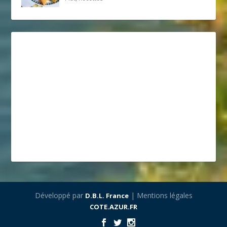
Développé par
| Mentions légales
D.B.L. France
COTE.AZUR.FR