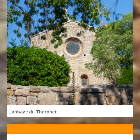
L'abbaye du Thoronet