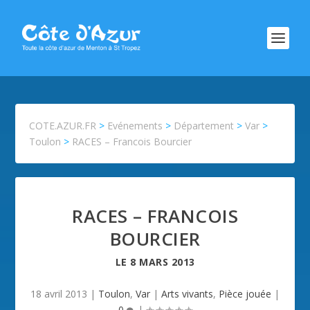
COTE.AZUR.FR
>
Evénements
>
Département
>
Var
>
Toulon
>
RACES – Francois Bourcier
RACES – FRANCOIS
BOURCIER
LE
8 MARS 2013
18 avril 2013
|
Toulon
,
Var
|
Arts vivants
,
Pièce jouée
|
0
|