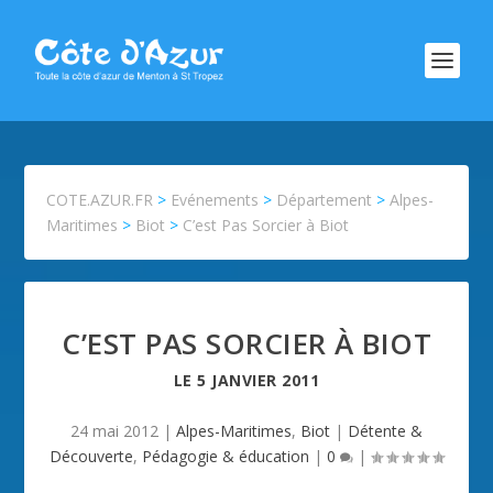
COTE.AZUR.FR
>
Evénements
>
Département
>
Alpes-
Maritimes
>
Biot
>
C’est Pas Sorcier à Biot
C’EST PAS SORCIER À BIOT
LE
5 JANVIER 2011
24 mai 2012
|
Alpes-Maritimes
,
Biot
|
Détente &
Découverte
,
Pédagogie & éducation
|
0
|