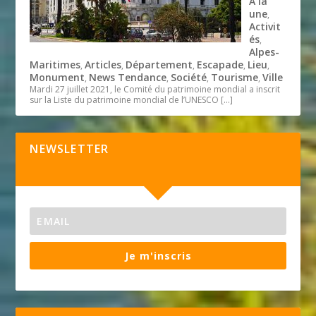
A la
une
,
Activit
és
,
Alpes-
Maritimes
Articles
Département
Escapade
Lieu
,
,
,
,
,
Monument
News Tendance
Société
Tourisme
Ville
,
,
,
,
Mardi 27 juillet 2021, le Comité du patrimoine mondial a inscrit
sur la Liste du patrimoine mondial de l’UNESCO
[…]
NEWSLETTER
Je m'inscris