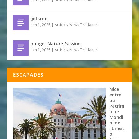
jetscool
Jan 1, 2025
|
Articles
,
News Tendance
ranger Nature Passion
Jan 1, 2025
|
Articles
,
News Tendance
ESCAPADES
Nice
entre
au
Patrim
oine
Mondi
al de
l’Unesc
o