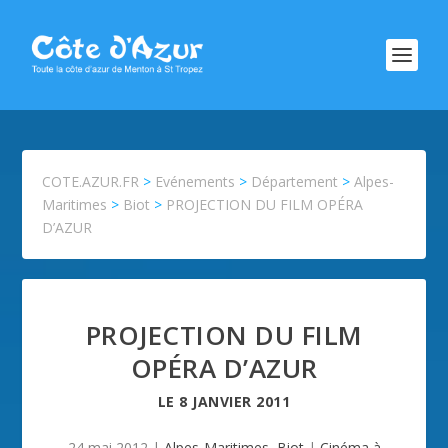
COTE.AZUR.FR
>
Evénements
>
Département
>
Alpes-
Maritimes
>
Biot
>
PROJECTION DU FILM OPÉRA
D’AZUR
PROJECTION DU FILM
OPÉRA D’AZUR
LE
8 JANVIER 2011
24 mai 2012
|
Alpes-Maritimes
,
Biot
|
Cinéma à