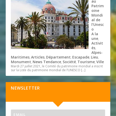
au
Patrim
oine
Mondi
al de
l’Unesc
o
A la
une
,
Activit
és
,
Alpes-
Maritimes
Articles
Département
Escapade
Lieu
,
,
,
,
,
Monument
News Tendance
Société
Tourisme
Ville
,
,
,
,
Mardi 27 juillet 2021, le Comité du patrimoine mondial a inscrit
sur la Liste du patrimoine mondial de l’UNESCO
[…]
NEWSLETTER