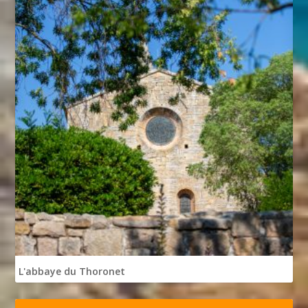
L'abbaye du Thoronet