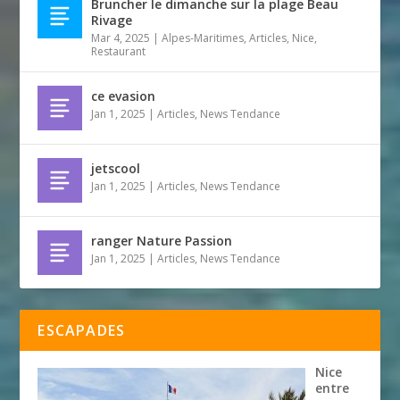
Bruncher le dimanche sur la plage Beau
Rivage
Mar 4, 2025
|
Alpes-Maritimes
,
Articles
,
Nice
,
Restaurant
ce evasion
Jan 1, 2025
|
Articles
,
News Tendance
jetscool
Jan 1, 2025
|
Articles
,
News Tendance
ranger Nature Passion
Jan 1, 2025
|
Articles
,
News Tendance
ESCAPADES
Nice
entre