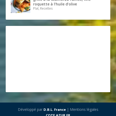
roquette à l’huile d’olive
Plat, Recettes
Développé par
| Mentions légales
D.B.L. France
COTE.AZUR.FR