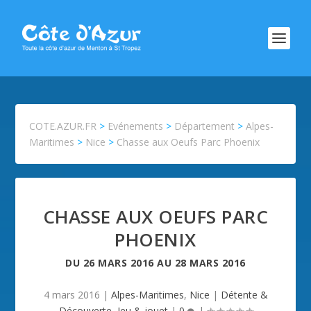
COTE.AZUR.FR
>
Evénements
>
Département
>
Alpes-
Maritimes
>
Nice
>
Chasse aux Oeufs Parc Phoenix
CHASSE AUX OEUFS PARC
PHOENIX
DU
26 MARS 2016
AU
28 MARS 2016
4 mars 2016
|
Alpes-Maritimes
,
Nice
|
Détente &
Découverte
,
Jeu & jouet
|
0
|