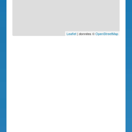
Leaflet
| données ©
OpenStreetMap