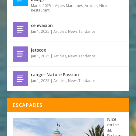
Mar 4, 2025
|
Alpes-Maritimes
,
Articles
,
Nice
,
Restaurant
ce evasion
Jan 1, 2025
|
Articles
,
News Tendance
jetscool
Jan 1, 2025
|
Articles
,
News Tendance
ranger Nature Passion
Jan 1, 2025
|
Articles
,
News Tendance
ESCAPADES
Nice
entre
au
Patrim