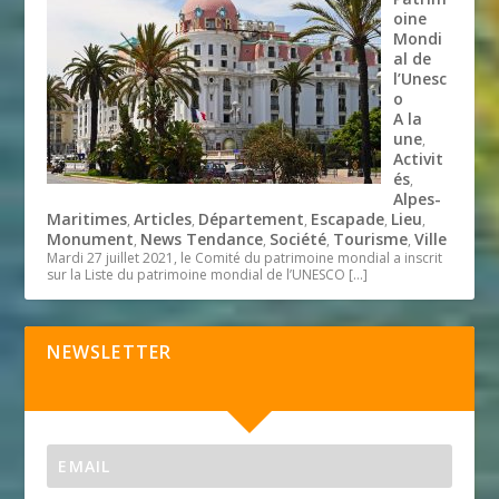
oine
Mondi
al de
l’Unesc
o
A la
une
,
Activit
és
,
Alpes-
Maritimes
Articles
Département
Escapade
Lieu
,
,
,
,
,
Monument
News Tendance
Société
Tourisme
Ville
,
,
,
,
Mardi 27 juillet 2021, le Comité du patrimoine mondial a inscrit
sur la Liste du patrimoine mondial de l’UNESCO
[…]
NEWSLETTER