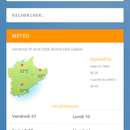
MÉTÉO
Vendredi 07 août 2026, Bonne Fête Gaétan
Aujourd'hui
Lever du Soleil
32°C
06:29
33°C
Coucher du soleil à
20:43
31°C
Les prévisions
Vendredi 07
Lundi 10