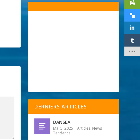
DERNIERS ARTICLES
DANSEA
Mai 5, 2025
|
Articles
,
News
Tendance