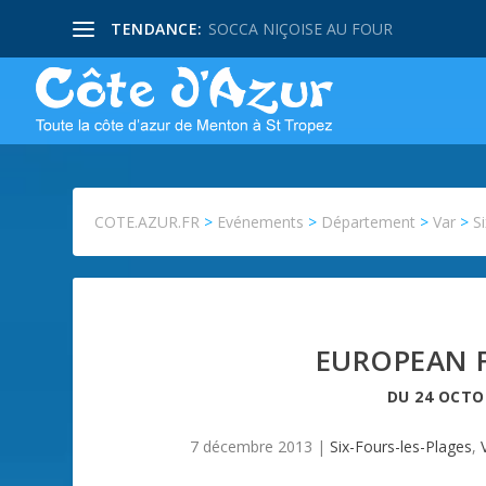
TENDANCE:
SOCCA NIÇOISE AU FOUR
COTE.AZUR.FR
>
Evénements
>
Département
>
Var
>
S
EUROPEAN F
DU
24 OCTO
7 décembre 2013
|
Six-Fours-les-Plages
,