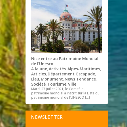
Nice entre au Patrimoine Mondial
de l’Unesco
A la une
Activités
Alpes-Maritimes
,
,
,
Articles
Département
Escapade
,
,
,
Lieu
Monument
News Tendance
,
,
,
Société
Tourisme
Ville
,
,
Mardi 27 juillet 2021, le Comité du
patrimoine mondial a inscrit sur la Liste du
patrimoine mondial de l’UNESCO
[…]
NEWSLETTER