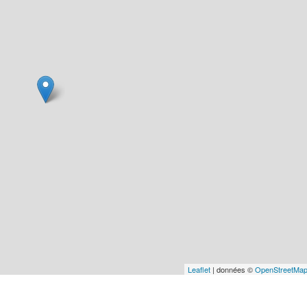
Leaflet
| données ©
OpenStreetMa