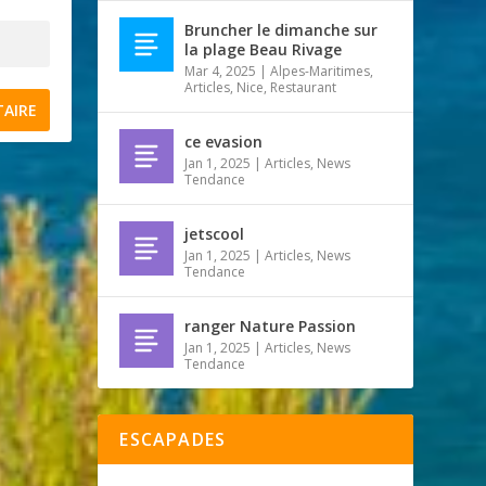
Bruncher le dimanche sur
la plage Beau Rivage
Mar 4, 2025
|
Alpes-Maritimes
,
Articles
,
Nice
,
Restaurant
ce evasion
Jan 1, 2025
|
Articles
,
News
Tendance
jetscool
Jan 1, 2025
|
Articles
,
News
Tendance
ranger Nature Passion
Jan 1, 2025
|
Articles
,
News
Tendance
ESCAPADES