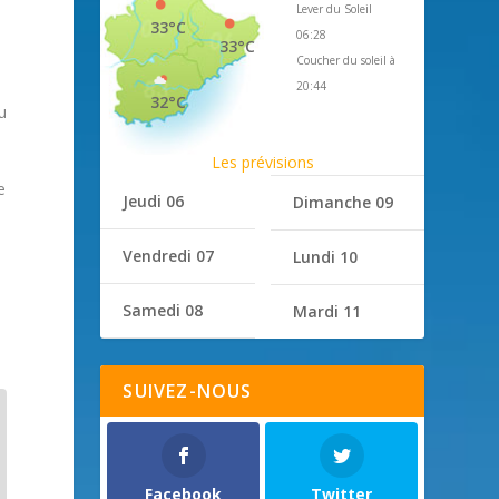
Lever du Soleil
33°C
06:28
33°C
Coucher du soleil à
20:44
32°C
u
Les prévisions
e
Jeudi 06
Dimanche 09
Vendredi 07
Lundi 10
Samedi 08
Mardi 11
SUIVEZ-NOUS
Facebook
Twitter