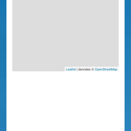
Leaflet
| données ©
OpenStreetMap