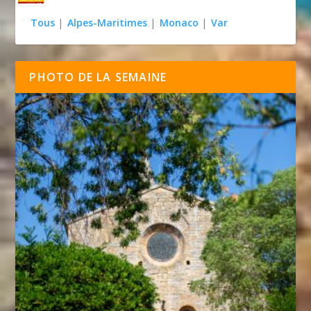
Tous
|
Alpes-Maritimes
|
Monaco
|
Var
PHOTO DE LA SEMAINE