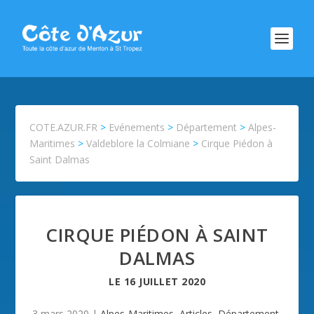
COTE.AZUR.FR
>
Evénements
>
Département
>
Alpes-
Maritimes
>
Valdeblore la Colmiane
>
Cirque Piédon à
Saint Dalmas
CIRQUE PIÉDON À SAINT
DALMAS
LE
16 JUILLET 2020
3 mars 2020
|
Alpes-Maritimes
,
Articles
,
Département
,