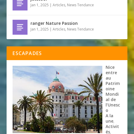
Jan 1, 2025
|
Articles
,
News Tendance
ranger Nature Passion
Jan 1, 2025
|
Articles
,
News Tendance
ESCAPADES
Nice
entre
au
Patrim
oine
Mondi
al de
l’Unesc
o
A la
une
,
Activit
és
,