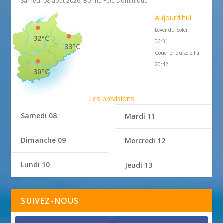
Samedi 08 août 2026, Bonne Fête Dominique
Aujourd'hui
Lever du Soleil
32°C
06:31
33°C
Coucher du soleil à
20:42
30°C
Les prévisions
Samedi 08
Mardi 11
Dimanche 09
Mercredi 12
Lundi 10
Jeudi 13
SUIVEZ-NOUS