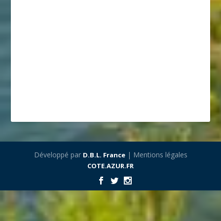
Développé par
| Mentions légales
D.B.L. France
COTE.AZUR.FR