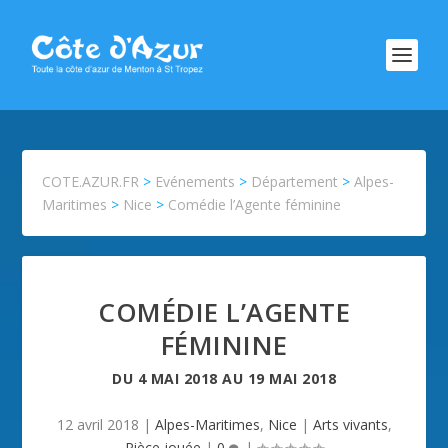
COTE.AZUR.FR
>
Evénements
>
Département
>
Alpes-
Maritimes
>
Nice
>
Comédie l’Agente féminine
COMÉDIE L’AGENTE
FÉMININE
DU
4 MAI 2018
AU
19 MAI 2018
12 avril 2018
|
Alpes-Maritimes
,
Nice
|
Arts vivants
,
Pièce jouée
|
0
|