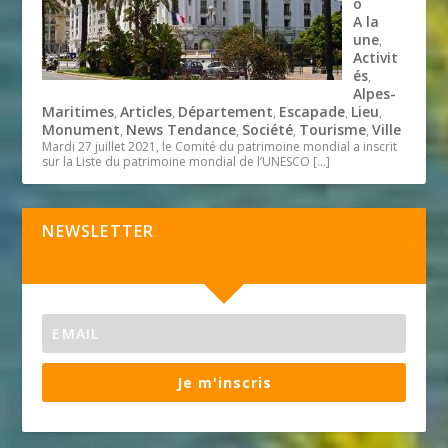
o
A la
une
,
Activit
és
,
Alpes-
Maritimes
Articles
Département
Escapade
Lieu
,
,
,
,
,
Monument
News Tendance
Société
Tourisme
Ville
,
,
,
,
Mardi 27 juillet 2021, le Comité du patrimoine mondial a inscrit
sur la Liste du patrimoine mondial de l’UNESCO
[…]
NEWSLETTER
Je m'inscris