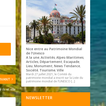
Nice entre au Patrimoine Mondial
de l’Unesco
A la une
Activités
Alpes-Maritimes
,
,
,
Articles
Département
Escapade
,
,
,
Lieu
Monument
News Tendance
,
,
,
Société
Tourisme
Ville
,
,
Mardi 27 juillet 2021, le Comité du
patrimoine mondial a inscrit sur la Liste du
IVANT
patrimoine mondial de l’UNESCO
[…]
e ils et elle
NEWSLETTER