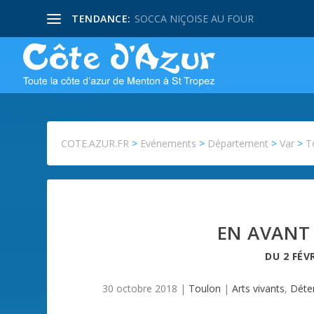
TENDANCE:
SOCCA NIÇOISE AU FOUR
COTE.AZUR.FR
>
Evénements
>
Département
>
Var
>
T
EN AVANT 
DU
2 FÉV
30 octobre 2018
|
Toulon
|
Arts vivants
,
Déte