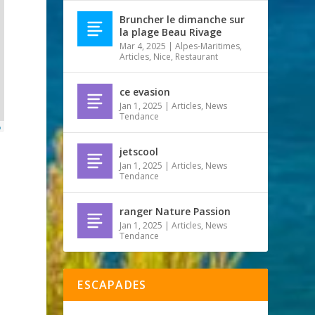
Bruncher le dimanche sur
la plage Beau Rivage
Mar 4, 2025
|
Alpes-Maritimes
,
Articles
,
Nice
,
Restaurant
ce evasion
Jan 1, 2025
|
Articles
,
News
Tendance
p
jetscool
Jan 1, 2025
|
Articles
,
News
Tendance
ranger Nature Passion
Jan 1, 2025
|
Articles
,
News
Tendance
ESCAPADES