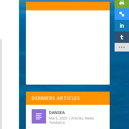
DERNIERS ARTICLES
DANSEA
Mai 5, 2025
|
Articles
,
News
Tendance