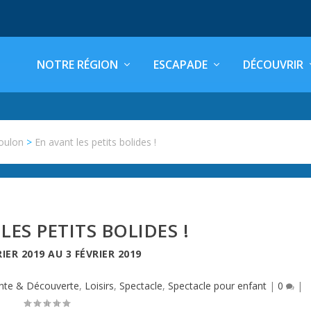
NOTRE RÉGION
ESCAPADE
DÉCOUVRIR
oulon
>
En avant les petits bolides !
LES PETITS BOLIDES !
RIER 2019
AU
3 FÉVRIER 2019
nte & Découverte
,
Loisirs
,
Spectacle
,
Spectacle pour enfant
|
0
|