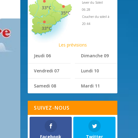
Lever du Soleil
33°C
06:28
35°C
Coucher du soleil à
20:44
33°C
Les prévisions
Jeudi 06
Dimanche 09
Vendredi 07
Lundi 10
Samedi 08
Mardi 11
SUIVEZ-NOUS
Facebook
Twitter