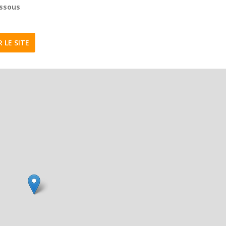
essous
R LE SITE