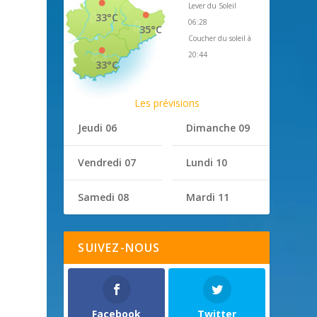
Lever du Soleil
33°C
06:28
35°C
Coucher du soleil à
20:44
33°C
Les prévisions
Jeudi 06
Dimanche 09
Vendredi 07
Lundi 10
Samedi 08
Mardi 11
SUIVEZ-NOUS
Facebook
Twitter