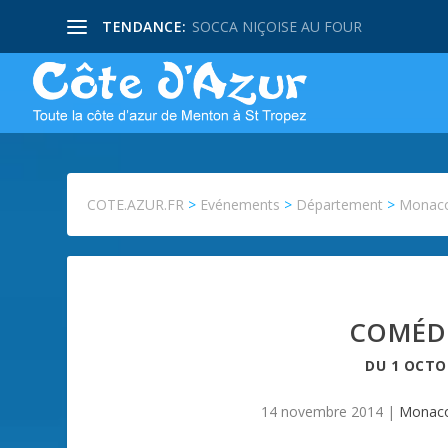
TENDANCE:
SOCCA NIÇOISE AU FOUR
COTE.AZUR.FR
>
Evénements
>
Département
>
Monac
COMÉDI
DU
1 OCTO
14 novembre 2014
|
Monac