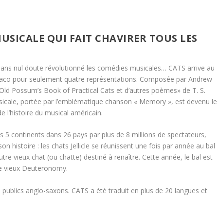
MUSICALE QUI FAIT CHAVIRER TOUS LES
a sans nul doute révolutionné les comédies musicales… CATS arrive au
aco pour seulement quatre représentations. Composée par Andrew
Old Possum’s Book of Practical Cats et d’autres poèmes» de T. S.
sicale, portée par l’emblématique chanson « Memory », est devenu le
e l’histoire du musical américain.
es 5 continents dans 26 pays par plus de 8 millions de spectateurs,
on histoire : les chats Jellicle se réunissent une fois par année au bal
tre vieux chat (ou chatte) destiné à renaître. Cette année, le bal est
 le vieux Deuteronomy.
 publics anglo-saxons. CATS a été traduit en plus de 20 langues et