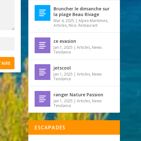
Bruncher le dimanche sur
la plage Beau Rivage
Mar 4, 2025
|
Alpes-Maritimes
,
Articles
,
Nice
,
Restaurant
ce evasion
Jan 1, 2025
|
Articles
,
News
Tendance
jetscool
Jan 1, 2025
|
Articles
,
News
Tendance
ranger Nature Passion
Jan 1, 2025
|
Articles
,
News
Tendance
ESCAPADES