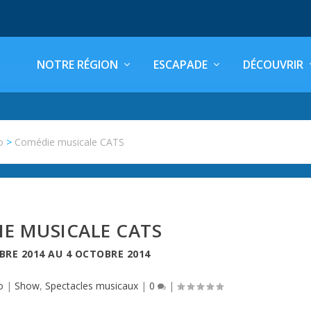
NOTRE RÉGION
ESCAPADE
DÉCOUVRIR
o
>
Comédie musicale CATS
E MUSICALE CATS
BRE 2014
AU
4 OCTOBRE 2014
o
|
Show
,
Spectacles musicaux
|
0
|