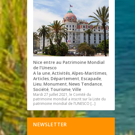
Nice entre au Patrimoine Mondial
de l’Unesco
A la une
Activités
Alpes-Maritimes
,
,
,
Articles
Département
Escapade
,
,
,
Lieu
Monument
News Tendance
,
,
,
Société
Tourisme
Ville
,
,
Mardi 27 juillet 2021, le Comité du
patrimoine mondial a inscrit sur la Liste du
patrimoine mondial de l’UNESCO
[…]
NEWSLETTER