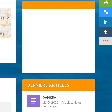
DERNIERS ARTICLES
DANSEA
Mai 5, 2025
|
Articles
,
News
Tendance