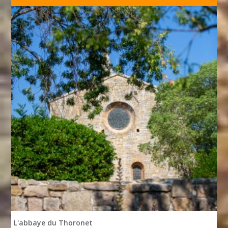
L'abbaye du Thoronet