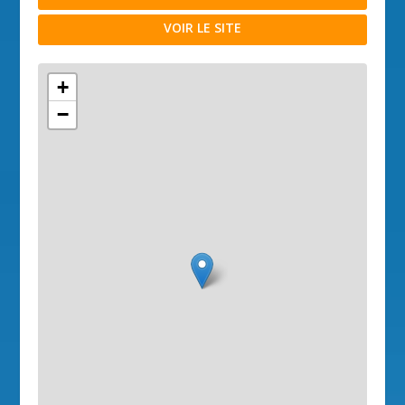
VOIR LE SITE
+
−