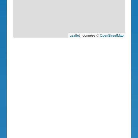
Leaflet
| données ©
OpenStreetMap