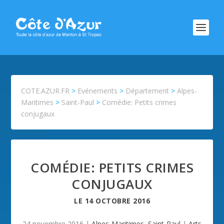
COTE.AZUR.FR
>
Evénements
>
Département
>
Alpes-
Maritimes
>
Saint-Paul
>
Comédie: Petits crimes
conjugaux
COMÉDIE: PETITS CRIMES
CONJUGAUX
LE
14 OCTOBRE 2016
24 novembre 2016
|
Alpes-Maritimes
,
Saint-Paul
|
Arts