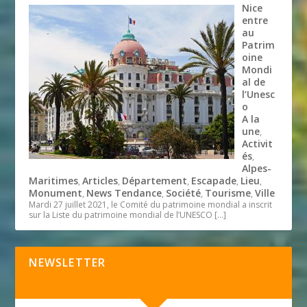
Nice
entre
au
Patrim
oine
Mondi
al de
l’Unesc
o
A la
une
,
Activit
és
,
Alpes-
Maritimes
Articles
Département
Escapade
Lieu
,
,
,
,
,
Monument
News Tendance
Société
Tourisme
Ville
,
,
,
,
Mardi 27 juillet 2021, le Comité du patrimoine mondial a inscrit
sur la Liste du patrimoine mondial de l’UNESCO
[…]
NEWSLETTER