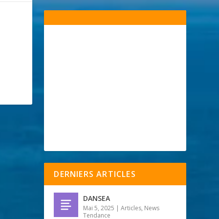
DERNIERS ARTICLES
DANSEA
Mai 5, 2025
|
Articles
,
News
Tendance