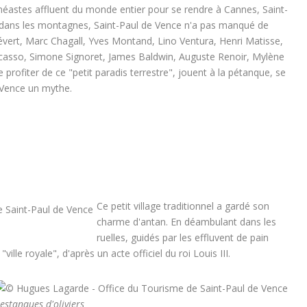
, cinéastes affluent du monde entier pour se rendre à Cannes, Saint-
dans les montagnes, Saint-Paul de Vence n'a pas manqué de
révert, Marc Chagall, Yves Montand, Lino Ventura, Henri Matisse,
casso, Simone Signoret, James Baldwin, Auguste Renoir, Mylène
 profiter de ce "
petit paradis terrestre
", jouent à la pétanque, se
 Vence un mythe.
Ce petit village traditionnel a gardé son
charme d'antan. En déambulant dans les
ruelles, guidés par les effluvent de pain
 "
ville royale
", d'après un acte officiel du roi Louis III.
estanques d'oliviers