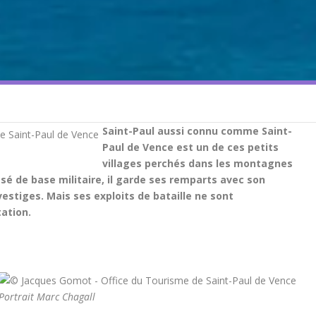
Saint-Paul aussi connu comme Saint-
Paul de Vence est un de ces petits
villages perchés dans les montagnes
é de base militaire, il garde ses remparts avec son
estiges. Mais ses exploits de bataille ne sont
tation.
Portrait Marc Chagall