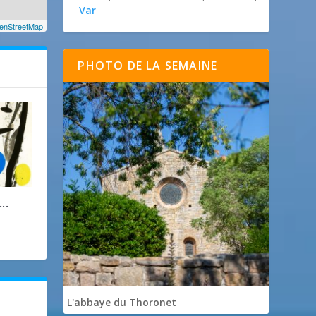
Var
enStreetMap
PHOTO DE LA SEMAINE
..
L'abbaye du Thoronet