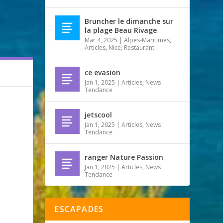
Bruncher le dimanche sur
la plage Beau Rivage
Mar 4, 2025
|
Alpes-Maritimes
,
Articles
,
Nice
,
Restaurant
ce evasion
Jan 1, 2025
|
Articles
,
News
Tendance
jetscool
Jan 1, 2025
|
Articles
,
News
Tendance
ranger Nature Passion
Jan 1, 2025
|
Articles
,
News
Tendance
ESCAPADES