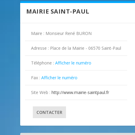
MAIRIE SAINT-PAUL
Maire : Monsieur René BURON
Adresse : Place de la Mairie - 06570 Saint-Paul
Téléphone :
Afficher le numéro

Fax :
Afficher le numéro

Site Web :
http://www.mairie-saintpaul.fr
CONTACTER
ILLUSTRATION SAINT-PAUL ( 2 )
ILLUSTRATION SAINT-PAUL ( 3 )
ILLUSTRATION SAINT-PAUL ( 4 )
ILLUSTRATION SAINT-PAUL ( 5 )
ILLUSTRATION SAINT-PAUL ( 6 )
ILLUSTRATION SAINT-PAUL ( 7 )
ILLUSTRATION SAINT-PAUL ( 8 )
ILLUSTRATION SAINT-PAUL ( 9 )
ILLUSTRATION SAINT-PAUL ( 10 )
ILLUSTRATION SAINT-PAUL ( 11 )
ILLUSTRATION SAINT-PAUL ( 12 )
ILLUSTRATION SAINT-PAUL ( 13 )
ILLUSTRATION SAINT-PAUL ( 14 )