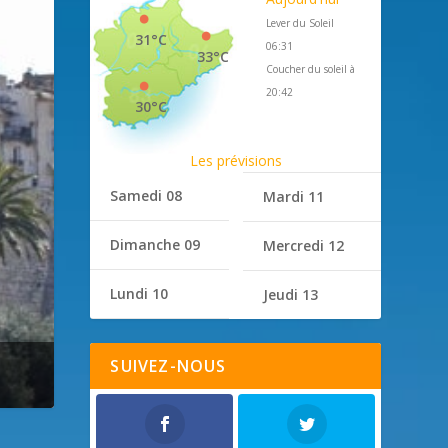
Lever du Soleil
31°C
06:31
33°C
Coucher du soleil à
20:42
30°C
Les prévisions
Samedi 08
Mardi 11
Dimanche 09
Mercredi 12
Lundi 10
Jeudi 13
SUIVEZ-NOUS