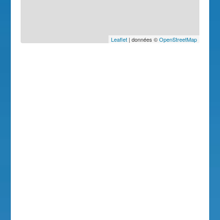
Leaflet
| données ©
OpenStreetMap