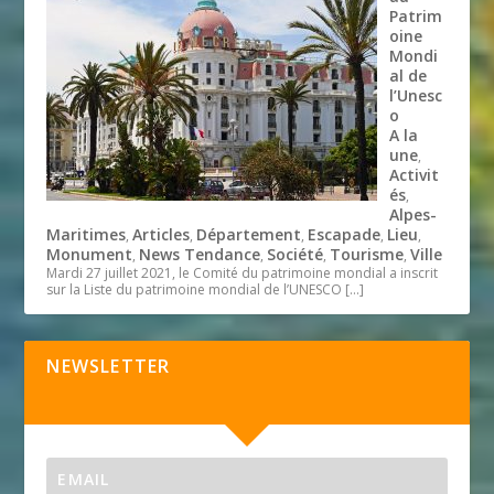
Patrim
oine
Mondi
al de
l’Unesc
o
A la
une
,
Activit
és
,
Alpes-
Maritimes
Articles
Département
Escapade
Lieu
,
,
,
,
,
Monument
News Tendance
Société
Tourisme
Ville
,
,
,
,
Mardi 27 juillet 2021, le Comité du patrimoine mondial a inscrit
sur la Liste du patrimoine mondial de l’UNESCO
[…]
NEWSLETTER