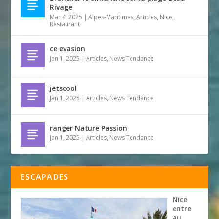
Rivage
Mar 4, 2025
|
Alpes-Maritimes
,
Articles
,
Nice
,
Restaurant
ce evasion
Jan 1, 2025
|
Articles
,
News Tendance
jetscool
Jan 1, 2025
|
Articles
,
News Tendance
ranger Nature Passion
Jan 1, 2025
|
Articles
,
News Tendance
ESCAPADES
Nice
entre
au