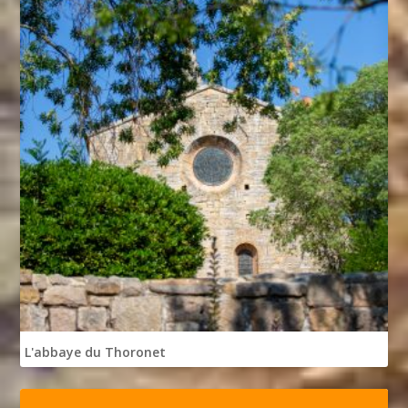
L'abbaye du Thoronet