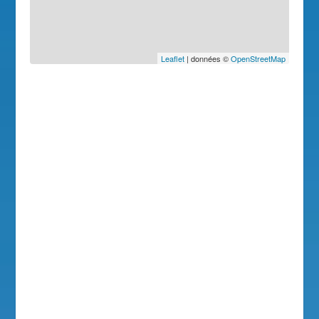
Leaflet
| données ©
OpenStreetMap