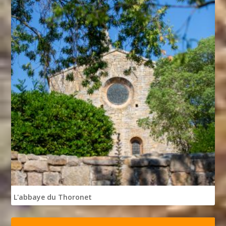
L'abbaye du Thoronet