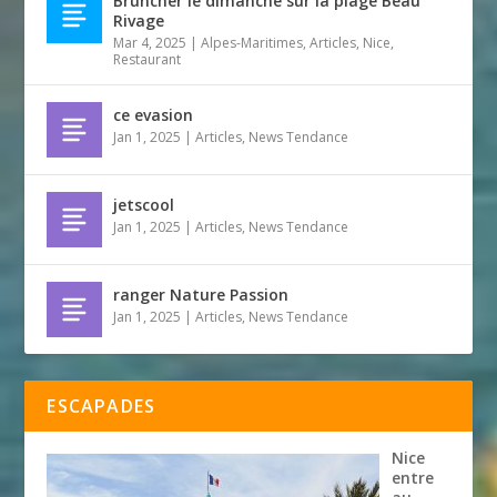
Bruncher le dimanche sur la plage Beau
Rivage
Mar 4, 2025
|
Alpes-Maritimes
,
Articles
,
Nice
,
Restaurant
ce evasion
Jan 1, 2025
|
Articles
,
News Tendance
jetscool
Jan 1, 2025
|
Articles
,
News Tendance
ranger Nature Passion
Jan 1, 2025
|
Articles
,
News Tendance
ESCAPADES
Nice
entre