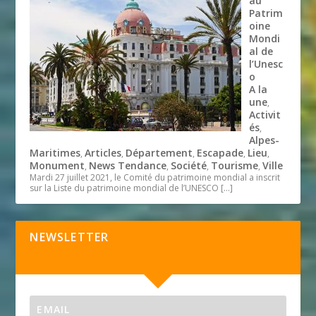
au
Patrim
oine
Mondi
al de
l’Unesc
o
A la
une
,
Activit
és
,
Alpes-
Maritimes
Articles
Département
Escapade
Lieu
,
,
,
,
,
Monument
News Tendance
Société
Tourisme
Ville
,
,
,
,
Mardi 27 juillet 2021, le Comité du patrimoine mondial a inscrit
sur la Liste du patrimoine mondial de l’UNESCO
[…]
NEWSLETTER