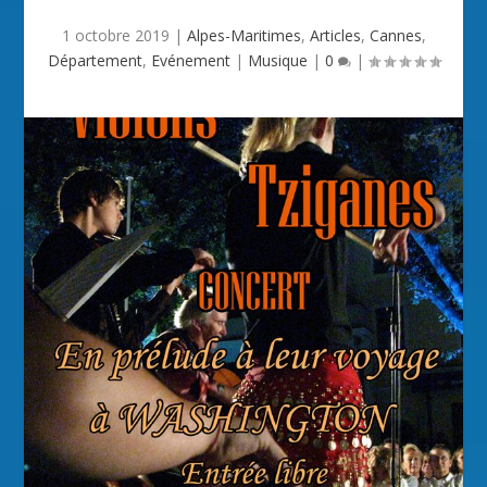
1 octobre 2019
|
Alpes-Maritimes
,
Articles
,
Cannes
,
Département
,
Evénement
|
Musique
|
0
|