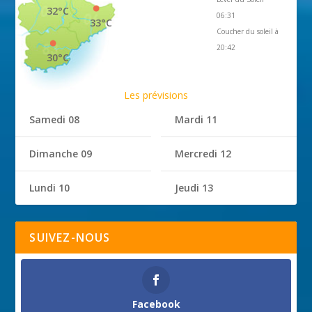
32°C
06:31
33°C
Coucher du soleil à
20:42
30°C
Les prévisions
Samedi 08
Mardi 11
Dimanche 09
Mercredi 12
Lundi 10
Jeudi 13
SUIVEZ-NOUS
Facebook