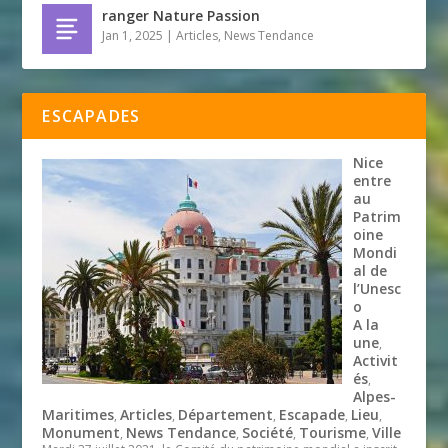
ranger Nature Passion
Jan 1, 2025
|
Articles
,
News Tendance
ESCAPADES
Nice
entre
au
Patrim
oine
Mondi
al de
l’Unesc
o
A la
une
,
Activit
és
,
Alpes-
Maritimes
Articles
Département
Escapade
Lieu
,
,
,
,
,
Monument
News Tendance
Société
Tourisme
Ville
,
,
,
,