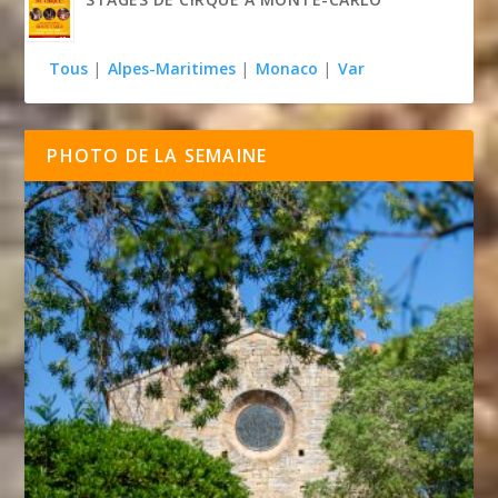
Tous
|
Alpes-Maritimes
|
Monaco
|
Var
PHOTO DE LA SEMAINE