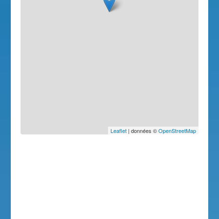
Leaflet
| données ©
OpenStreetMap