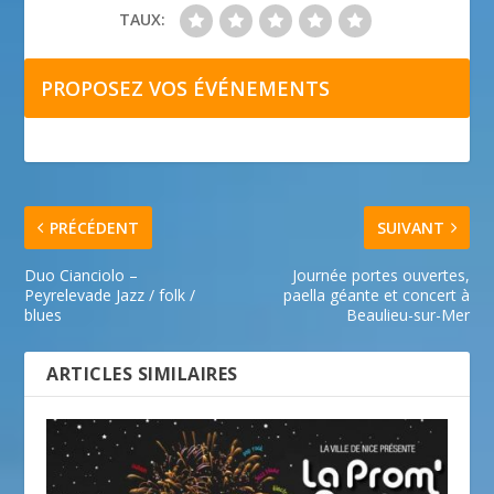
TAUX:
PROPOSEZ VOS ÉVÉNEMENTS
PRÉCÉDENT
SUIVANT
Duo Cianciolo –
Journée portes ouvertes,
Peyrelevade Jazz / folk /
paella géante et concert à
blues
Beaulieu-sur-Mer
ARTICLES SIMILAIRES