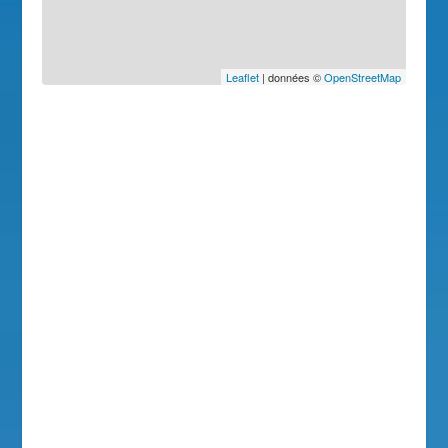
Leaflet
| données ©
OpenStreetMap