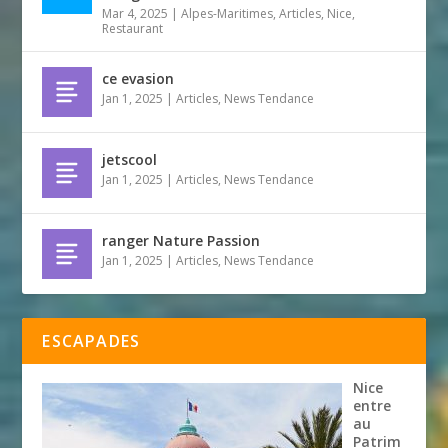
Mar 4, 2025
|
Alpes-Maritimes
,
Articles
,
Nice
,
Restaurant
ce evasion
Jan 1, 2025
|
Articles
,
News Tendance
jetscool
Jan 1, 2025
|
Articles
,
News Tendance
ranger Nature Passion
Jan 1, 2025
|
Articles
,
News Tendance
ESCAPADES
Nice
entre
au
Patrim