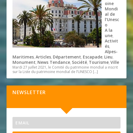
oine
Mondi
al de
l’Unesc
o
A la
une
,
Activit
és
,
Alpes-
Maritimes
Articles
Département
Escapade
Lieu
,
,
,
,
,
Monument
News Tendance
Société
Tourisme
Ville
,
,
,
,
Mardi 27 juillet 2021, le Comité du patrimoine mondial a inscrit
sur la Liste du patrimoine mondial de l’UNESCO
[…]
NEWSLETTER