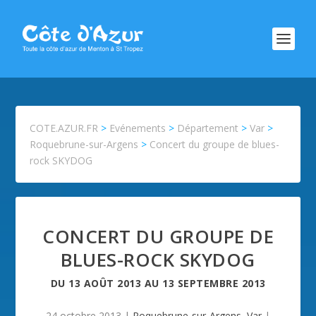
COTE.AZUR.FR
>
Evénements
>
Département
>
Var
>
Roquebrune-sur-Argens
>
Concert du groupe de blues-
rock SKYDOG
CONCERT DU GROUPE DE
BLUES-ROCK SKYDOG
DU
13 AOÛT 2013
AU
13 SEPTEMBRE 2013
24 octobre 2013
|
Roquebrune-sur-Argens
,
Var
|