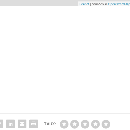
Leaflet
| données ©
OpenStreetMa
TAUX: