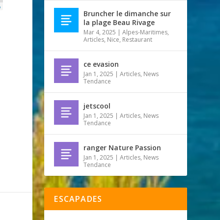
p
Bruncher le dimanche sur
la plage Beau Rivage
Mar 4, 2025
|
Alpes-Maritimes
,
Articles
,
Nice
,
Restaurant
ce evasion
Jan 1, 2025
|
Articles
,
News
Tendance
jetscool
Jan 1, 2025
|
Articles
,
News
Tendance
ranger Nature Passion
Jan 1, 2025
|
Articles
,
News
Tendance
ESCAPADES