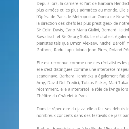
Depuis lors, la carrière et l’art de Barbara Hendri
plus aimées et les plus admirées au monde. Elle 
l’Opéra de Paris, le Metropolitan Opera de New Y
la direction des chefs les plus prestigieux de 
Sir Colin Davis, Carlo Maria Giulini, Bernard Hai
Sawallisch et Sir Georg Solti. Le récital est égal
pianistes tels que Dmitri Alexeev, Michel Béroff
Gothoni, Radu Lupu, Maria Joao Pires, Roland Pön
Elle est reconnue comme une des récitalistes les p
elle s’est distinguée comme une interprète majeu
scandinave. Barbara Hendricks a également fait 
Amy, David Del Tredici, Tobias Picker, Mari Taka
récemment, elle a interprété le rôle de l’Ange lor
Théâtre du Châtelet à Paris.
Dans le répertoire du jazz, elle a fait ses débuts 
nombreux concerts dans des festivals de jazz p
Barbara Hendricks a joué le rôle de Mimi dans La