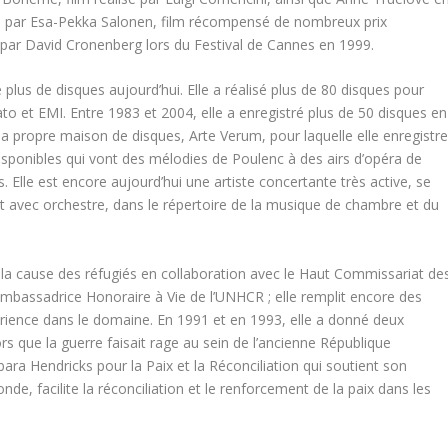
gé par Esa-Pekka Salonen, film récompensé de nombreux prix
é par David Cronenberg lors du Festival de Cannes en 1999.
 plus de disques aujourd’hui. Elle a réalisé plus de 80 disques pour
 et EMI. Entre 1983 et 2004, elle a enregistré plus de 50 disques en
 sa propre maison de disques, Arte Verum, pour laquelle elle enregistr
 disponibles qui vont des mélodies de Poulenc à des airs d’opéra de
. Elle est encore aujourd’hui une artiste concertante très active, se
it avec orchestre, dans le répertoire de la musique de chambre et du
 la cause des réfugiés en collaboration avec le Haut Commissariat de
’Ambassadrice Honoraire à Vie de l’UNHCR ; elle remplit encore des
érience dans le domaine. En 1991 et en 1993, elle a donné deux
rs que la guerre faisait rage au sein de l’ancienne République
ara Hendricks pour la Paix et la Réconciliation qui soutient son
de, facilite la réconciliation et le renforcement de la paix dans les