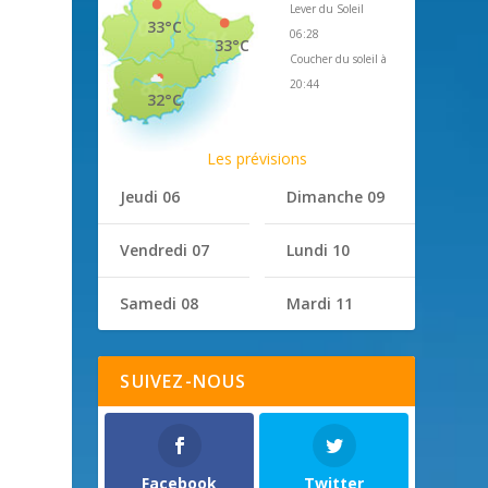
Lever du Soleil
33°C
06:28
33°C
Coucher du soleil à
20:44
32°C
Les prévisions
Jeudi 06
Dimanche 09
Vendredi 07
Lundi 10
Samedi 08
Mardi 11
SUIVEZ-NOUS
Facebook
Twitter