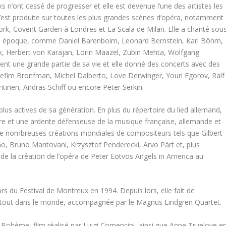
cks n’ont cessé de progresser et elle est devenue l’une des artistes les
s’est produite sur toutes les plus grandes scènes d’opéra, notamment
ork, Covent Garden à Londres et La Scala de Milan. Elle a chanté sou
notre époque, comme Daniel Barenboim, Leonard Bernstein, Karl Böhm,
tink, Herbert von Karajan, Lorin Maazel, Zubin Mehta, Wolfgang
ement une grande partie de sa vie et elle donné des concerts avec des
, Yefim Bronfman, Michel Dalberto, Love Derwinger, Youri Egorov, Ralf
tinen, Andras Schiff ou encore Peter Serkin.
lus actives de sa génération. En plus du répertoire du lied allemand,
re et une ardente défenseuse de la musique française, allemande et
de nombreuses créations mondiales de compositeurs tels que Gilbert
no, Bruno Mantovani, Krzysztof Penderecki, Arvo Pärt et, plus
s de la création de l’opéra de Peter Eötvös Angels in America au
lors du Festival de Montreux en 1994. Depuis lors, elle fait de
artout dans le monde, accompagnée par le Magnus Lindgren Quartet.
 Bohème, film réalisé par Luigi Comencini, ainsi que Anne Truelove e