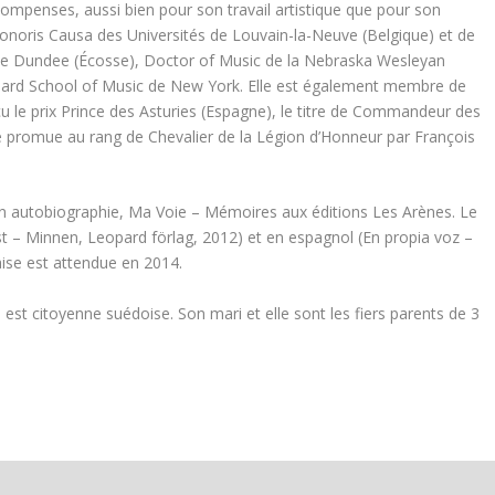
ompenses, aussi bien pour son travail artistique que pour son
onoris Causa des Universités de Louvain-la-Neuve (Belgique) et de
é de Dundee (Écosse), Doctor of Music de la Nebraska Wesleyan
illiard School of Music de New York. Elle est également membre de
u le prix Prince des Asturies (Espagne), le titre de Commandeur des
é promue au rang de Chevalier de la Légion d’Honneur par François
n autobiographie, Ma Voie – Mémoires aux éditions Les Arènes. Le
st – Minnen, Leopard förlag, 2012) et en espagnol (En propia voz –
ise est attendue en 2014.
est citoyenne suédoise. Son mari et elle sont les fiers parents de 3