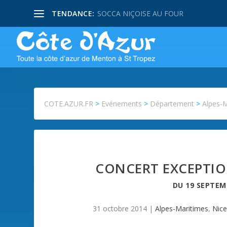
TENDANCE:
SOCCA NIÇOISE AU FOUR
COTE.AZUR.FR
>
Evénements
>
Département
>
Alpes-
CONCERT EXCEPTIO
DU
19 SEPTEM
31 octobre 2014
|
Alpes-Maritimes
,
Nic