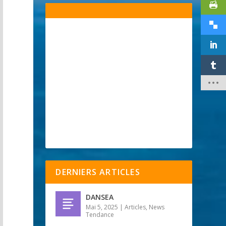
DERNIERS ARTICLES
DANSEA
Mai 5, 2025
|
Articles
,
News
Tendance