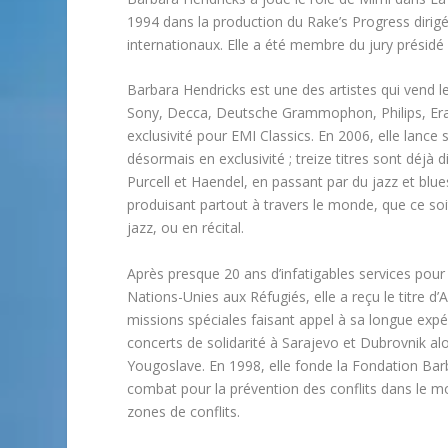
1994 dans la production du Rake’s Progress diri
internationaux. Elle a été membre du jury présid
Barbara Hendricks est une des artistes qui vend le
Sony, Decca, Deutsche Grammophon, Philips, Erato
exclusivité pour EMI Classics. En 2006, elle lance
désormais en exclusivité ; treize titres sont déjà
Purcell et Haendel, en passant par du jazz et blues
produisant partout à travers le monde, que ce so
jazz, ou en récital.
Après presque 20 ans d’infatigables services pour
Nations-Unies aux Réfugiés, elle a reçu le titre d
missions spéciales faisant appel à sa longue exp
concerts de solidarité à Sarajevo et Dubrovnik alo
Yougoslave. En 1998, elle fonde la Fondation Barb
combat pour la prévention des conflits dans le mon
zones de conflits.