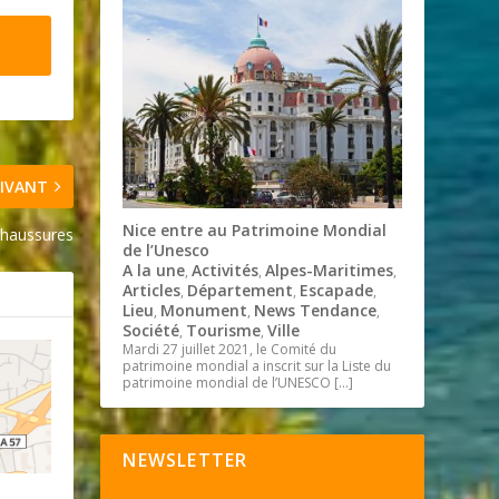
IVANT
Nice entre au Patrimoine Mondial
haussures
de l’Unesco
A la une
Activités
Alpes-Maritimes
,
,
,
Articles
Département
Escapade
,
,
,
Lieu
Monument
News Tendance
,
,
,
Société
Tourisme
Ville
,
,
Mardi 27 juillet 2021, le Comité du
patrimoine mondial a inscrit sur la Liste du
patrimoine mondial de l’UNESCO
[…]
NEWSLETTER