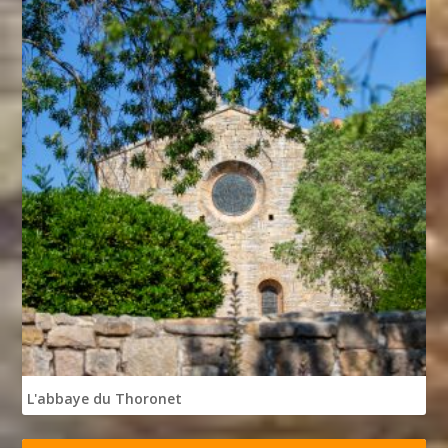
L'abbaye du Thoronet