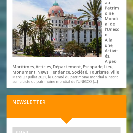
au
Patrim
oine
Mondi
al de
l’Unesc
o
A la
une
,
Activit
és
,
Alpes-
Maritimes
Articles
Département
Escapade
Lieu
,
,
,
,
,
Monument
News Tendance
Société
Tourisme
Ville
,
,
,
,
Mardi 27 juillet 2021, le Comité du patrimoine mondial a inscrit
sur la Liste du patrimoine mondial de l’UNESCO
[…]
NEWSLETTER