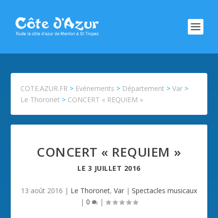
COTE.AZUR.FR
>
Evénements
>
Département
>
Var
>
Le Thoronet
>
CONCERT « REQUIEM »
CONCERT « REQUIEM »
LE
3 JUILLET 2016
13 août 2016
|
Le Thoronet
,
Var
|
Spectacles musicaux
|
0
|