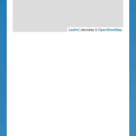
Leaflet
| données ©
OpenStreetMap