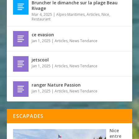
Bruncher le dimanche sur la plage Beau
Rivage
Mar 4, 2025
|
Alpes-Maritimes
,
Articles
,
Nice
,
Restaurant
ce evasion
Jan 1, 2025
|
Articles
,
News Tendance
jetscool
Jan 1, 2025
|
Articles
,
News Tendance
ranger Nature Passion
Jan 1, 2025
|
Articles
,
News Tendance
ESCAPADES
Nice
entre