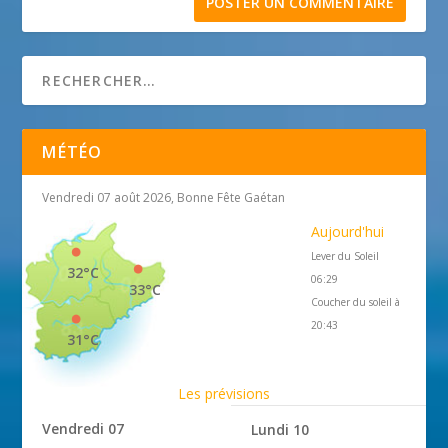
MÉTÉO
Vendredi 07 août 2026, Bonne Fête Gaétan
Aujourd'hui
Lever du Soleil
32°C
06:29
33°C
Coucher du soleil à
20:43
31°C
Les prévisions
Vendredi 07
Lundi 10