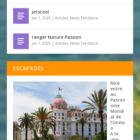
jetscool
Jan 1, 2025
|
Articles
,
News Tendance
ranger Nature Passion
Jan 1, 2025
|
Articles
,
News Tendance
ESCAPADES
Nice
entre
au
Patrim
oine
Mondi
al de
l’Unesc
o
A la
une
,