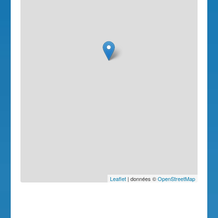
Leaflet
| données ©
OpenStreetMap