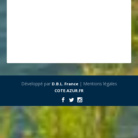
Développé par
| Mentions légales
D.B.L. France
COTE.AZUR.FR