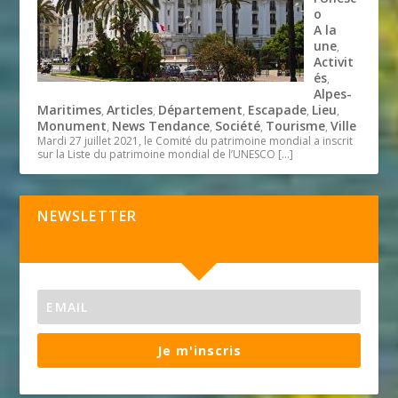
o
A la
une
,
Activit
és
,
Alpes-
Maritimes
Articles
Département
Escapade
Lieu
,
,
,
,
,
Monument
News Tendance
Société
Tourisme
Ville
,
,
,
,
Mardi 27 juillet 2021, le Comité du patrimoine mondial a inscrit
sur la Liste du patrimoine mondial de l’UNESCO
[…]
NEWSLETTER
Je m'inscris