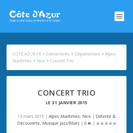
COTE.AZUR.FR
>
Evénements
>
Département
>
Alpes-
Maritimes
>
Nice
>
Concert Trio
CONCERT TRIO
LE
31 JANVIER 2015
13 mars 2015
|
Alpes-Maritimes
,
Nice
|
Détente &
Découverte
,
Musique Jazz/Blues
|
0
|