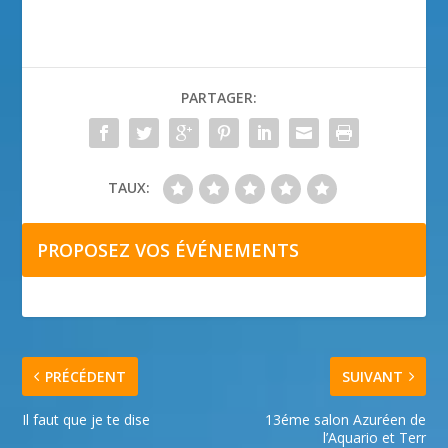
PARTAGER:
TAUX:
PROPOSEZ VOS ÉVÉNEMENTS
PRÉCÉDENT
SUIVANT
Il faut que je te dise
13éme salon Azuréen de
l’Aquario et Terr