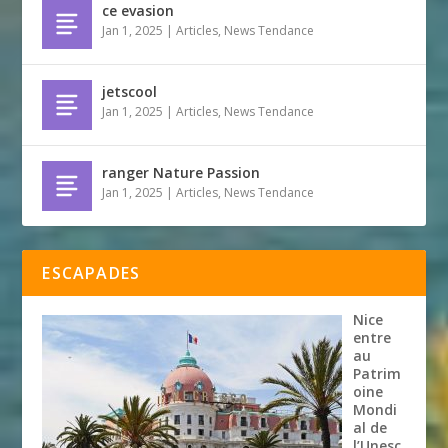
ce evasion
Jan 1, 2025
|
Articles
,
News Tendance
jetscool
Jan 1, 2025
|
Articles
,
News Tendance
ranger Nature Passion
Jan 1, 2025
|
Articles
,
News Tendance
ESCAPADES
Nice
entre
au
Patrim
oine
Mondi
al de
l’Unesc