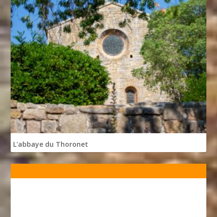
L'abbaye du Thoronet