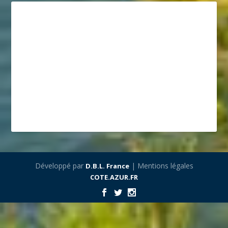
Développé par
| Mentions légales
D.B.L. France
COTE.AZUR.FR