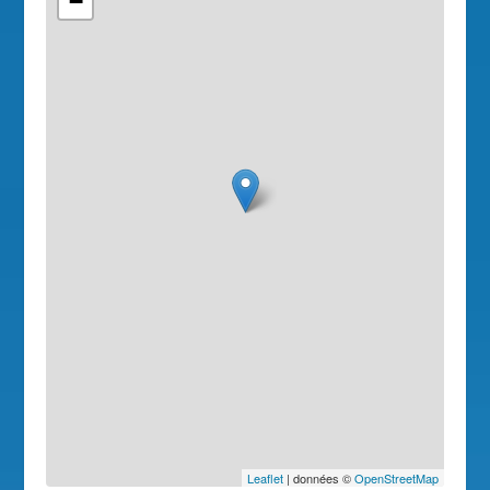
−
Leaflet
| données ©
OpenStreetMap