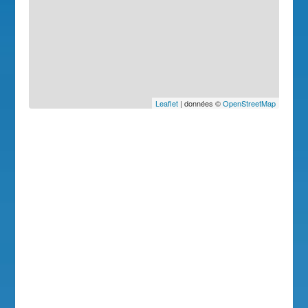
Leaflet
| données ©
OpenStreetMap