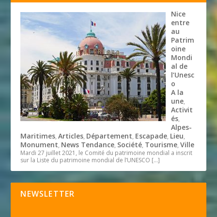
Nice
entre
au
Patrim
oine
Mondi
al de
l’Unesc
o
A la
une
,
Activit
és
,
Alpes-
Maritimes
Articles
Département
Escapade
Lieu
,
,
,
,
,
Monument
News Tendance
Société
Tourisme
Ville
,
,
,
,
Mardi 27 juillet 2021, le Comité du patrimoine mondial a inscrit
sur la Liste du patrimoine mondial de l’UNESCO
[…]
NEWSLETTER