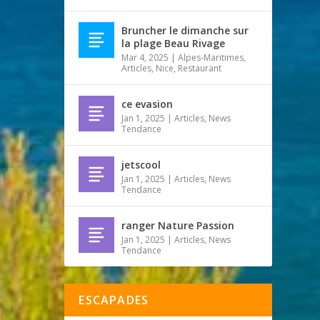
Bruncher le dimanche sur
la plage Beau Rivage
Mar 4, 2025
|
Alpes-Maritimes
,
Articles
,
Nice
,
Restaurant
ce evasion
Jan 1, 2025
|
Articles
,
News
Tendance
jetscool
Jan 1, 2025
|
Articles
,
News
Tendance
ranger Nature Passion
Jan 1, 2025
|
Articles
,
News
Tendance
ESCAPADES