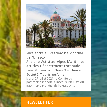
Nice entre au Patrimoine Mondial
de l’Unesco
A la une
Activités
Alpes-Maritimes
,
,
,
Articles
Département
Escapade
,
,
,
Lieu
Monument
News Tendance
,
,
,
Société
Tourisme
Ville
,
,
Mardi 27 juillet 2021, le Comité du
patrimoine mondial a inscrit sur la Liste du
patrimoine mondial de l’UNESCO
[…]
NEWSLETTER