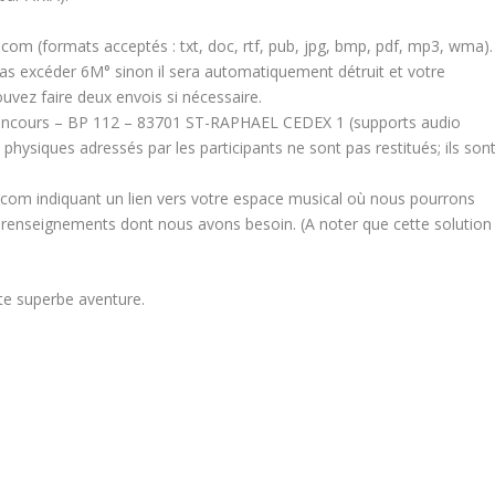
om (formats acceptés : txt, doc, rtf, pub, jpg, bmp, pdf, mp3, wma).
as excéder 6M° sinon il sera automatiquement détruit et votre
uvez faire deux envois si nécessaire.
A Concours – BP 112 – 83701 ST-RAPHAEL CEDEX 1 (supports audio
hysiques adressés par les participants ne sont pas restitués; ils son
com indiquant un lien vers votre espace musical où nous pourrons
s renseignements dont nous avons besoin. (A noter que cette solution
te superbe aventure.