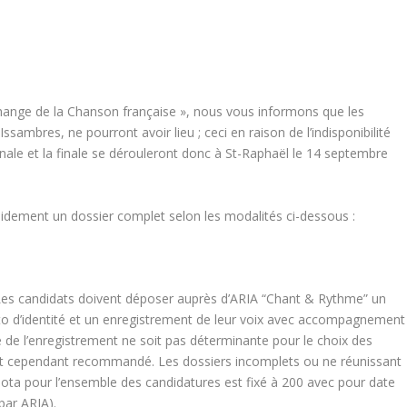
change de la Chanson française », nous vous informons que les
ssambres, ne pourront avoir lieu ; ceci en raison de l’indisponibilité
finale et la finale se dérouleront donc à St-Raphaël le 14 septembre
idement un dossier complet selon les modalités ci-dessous :
. Les candidats doivent déposer auprès d’ARIA “Chant & Rythme” un
 d’identité et un enregistrement de leur voix avec accompagnement
ue de l’enregistrement ne soit pas déterminante pour le choix des
st cependant recommandé. Les dossiers incomplets ou ne réunissant
quota pour l’ensemble des candidatures est fixé à 200 avec pour date
par ARIA).