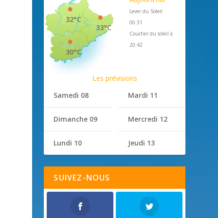
Lever du Soleil
32°C
06:31
33°C
Coucher du soleil à
20:42
30°C
Les prévisions
Samedi 08
Mardi 11
Dimanche 09
Mercredi 12
Lundi 10
Jeudi 13
SUIVEZ-NOUS