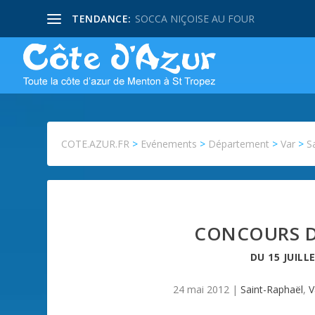
TENDANCE:
SOCCA NIÇOISE AU FOUR
COTE.AZUR.FR
>
Evénements
>
Département
>
Var
>
S
CONCOURS D
DU
15 JUILL
24 mai 2012
|
Saint-Raphaël
,
V