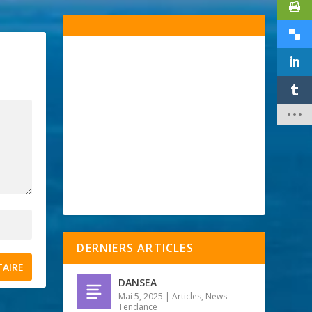
DERNIERS ARTICLES
DANSEA
Mai 5, 2025
|
Articles
,
News
Tendance