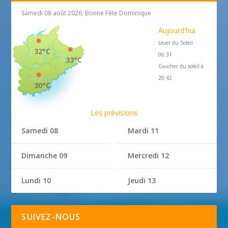
Samedi 08 août 2026, Bonne Fête Dominique
Aujourd'hui
Lever du Soleil
32°C
06:31
33°C
Coucher du soleil à
20:42
30°C
Les prévisions
Samedi 08
Mardi 11
Dimanche 09
Mercredi 12
Lundi 10
Jeudi 13
SUIVEZ-NOUS