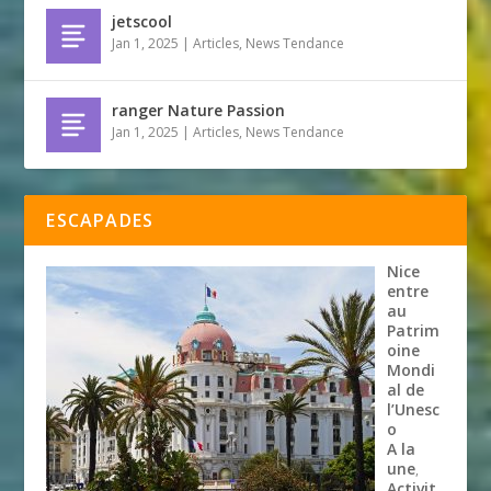
jetscool
Jan 1, 2025
|
Articles
,
News Tendance
ranger Nature Passion
Jan 1, 2025
|
Articles
,
News Tendance
ESCAPADES
Nice
entre
au
Patrim
oine
Mondi
al de
l’Unesc
o
A la
une
,
Activit