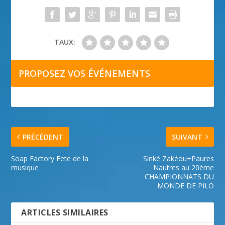
TAUX:
PROPOSEZ VOS ÉVÉNEMENTS
PRÉCÉDENT
SUIVANT
Soap Factory Fete de la
Sinké Zakéou+Paures
musique
Nautres au 20ème
CHAMPIONNATS DU
MONDE DE PILO
ARTICLES SIMILAIRES