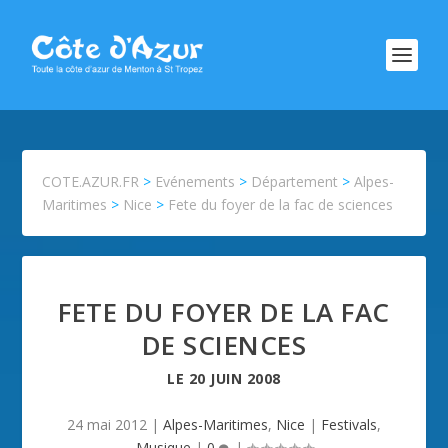
COTE.AZUR.FR
>
Evénements
>
Département
>
Alpes-
Maritimes
>
Nice
>
Fete du foyer de la fac de sciences
FETE DU FOYER DE LA FAC
DE SCIENCES
LE
20 JUIN 2008
24 mai 2012
|
Alpes-Maritimes
,
Nice
|
Festivals
,
Musique
|
0
|