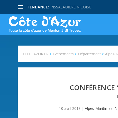
TENDANCE:
PISSALADIERE NIÇOISE
COTE.AZUR.FR
>
Evénements
>
Département
>
Alpes-
CONFÉRENCE “
10 avril 2018
|
Alpes-Maritimes
,
N