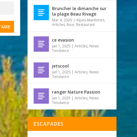
Bruncher le dimanche sur
la plage Beau Rivage
Mar 4, 2025
|
Alpes-Maritimes
,
Articles
,
Nice
,
Restaurant
ce evasion
Jan 1, 2025
|
Articles
,
News
Tendance
jetscool
Jan 1, 2025
|
Articles
,
News
Tendance
ranger Nature Passion
Jan 1, 2025
|
Articles
,
News
Tendance
ESCAPADES