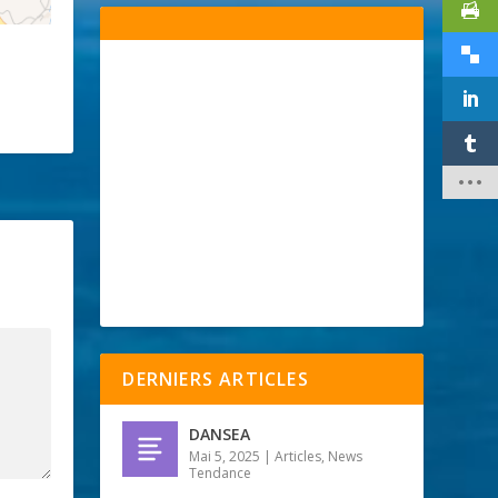
DERNIERS ARTICLES
DANSEA
Mai 5, 2025
|
Articles
,
News
Tendance