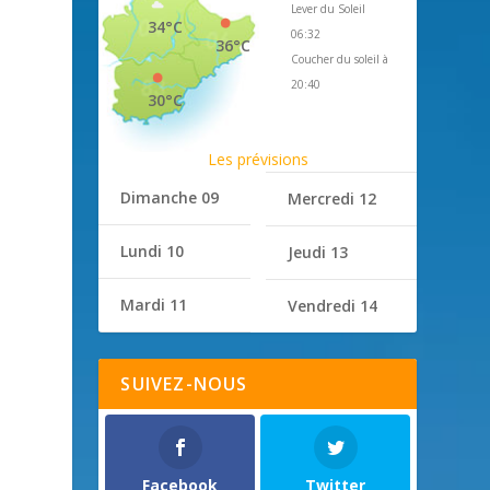
Lever du Soleil
34°C
06:32
36°C
Coucher du soleil à
20:40
30°C
Les prévisions
Dimanche 09
Mercredi 12
Lundi 10
Jeudi 13
Mardi 11
Vendredi 14
SUIVEZ-NOUS
e
Facebook
Twitter