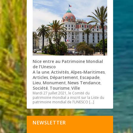
Nice entre au Patrimoine Mondial
de l’Unesco
A la une
Activités
Alpes-Maritimes
,
,
,
Articles
Département
Escapade
,
,
,
Lieu
Monument
News Tendance
,
,
,
Société
Tourisme
Ville
,
,
Mardi 27 juillet 2021, le Comité du
patrimoine mondial a inscrit sur la Liste du
patrimoine mondial de l’UNESCO
[…]
NEWSLETTER