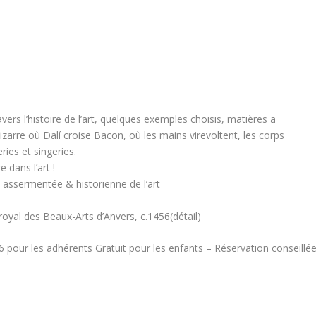
avers l’histoire de l’art, quelques exemples choisis, matières a
 bizarre où Dalí croise Bacon, où les mains virevoltent, les corps
ies et singeries.
e dans l’art !
assermentée & historienne de l’art
oyal des Beaux-Arts d’Anvers, c.1456(détail)
 6 pour les adhérents Gratuit pour les enfants – Réservation conseillé