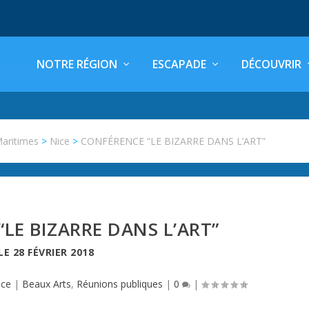
NOTRE RÉGION
ESCAPADE
DÉCOUVRIR
Maritimes
>
Nice
>
CONFÉRENCE “LE BIZARRE DANS L’ART”
LE BIZARRE DANS L’ART”
LE
28 FÉVRIER 2018
ice
|
Beaux Arts
,
Réunions publiques
|
0
|