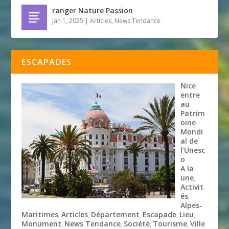
ranger Nature Passion
Jan 1, 2025
|
Articles
,
News Tendance
ESCAPADES
Nice
entre
au
Patrim
oine
Mondi
al de
l’Unesc
o
A la
une
,
Activit
és
,
Alpes-
Maritimes
Articles
Département
Escapade
Lieu
,
,
,
,
,
Monument
News Tendance
Société
Tourisme
Ville
,
,
,
,