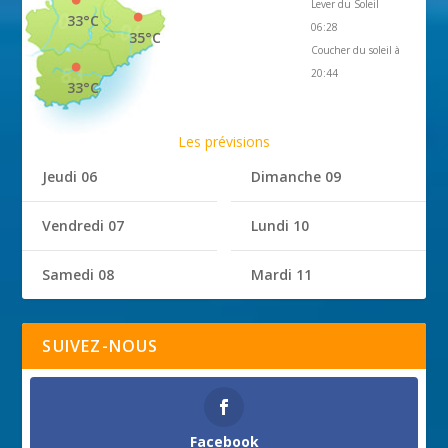
Lever du Soleil
33°C
06:28
35°C
Coucher du soleil à
20:44
33°C
Les prévisions
Jeudi 06
Dimanche 09
Vendredi 07
Lundi 10
Samedi 08
Mardi 11
SUIVEZ-NOUS
Facebook