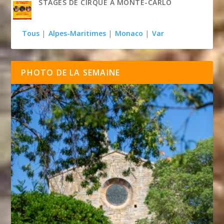
STAGES DE CIRQUE À MONTE-CARLO
Tous
|
Alpes-Maritimes
|
Monaco
|
Var
PHOTO DE LA SEMAINE