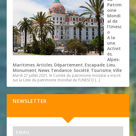
Patrim
oine
Mondi
al de
l’Unesc
o
A la
une
,
Activit
és
,
Alpes-
Maritimes
Articles
Département
Escapade
Lieu
,
,
,
,
,
Monument
News Tendance
Société
Tourisme
Ville
,
,
,
,
Mardi 27 juillet 2021, le Comité du patrimoine mondial a inscrit
sur la Liste du patrimoine mondial de l’UNESCO
[…]
NEWSLETTER