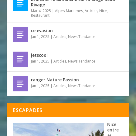
Rivage
Mar 4, 2025
|
Alpes-Maritimes
,
Articles
,
Nice
,
Restaurant
ce evasion
Jan 1, 2025
|
Articles
,
News Tendance
jetscool
Jan 1, 2025
|
Articles
,
News Tendance
ranger Nature Passion
Jan 1, 2025
|
Articles
,
News Tendance
ESCAPADES
Nice
entre
au