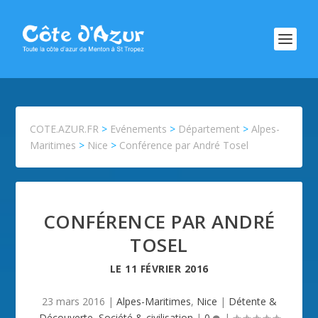
COTE.AZUR.FR
>
Evénements
>
Département
>
Alpes-
Maritimes
>
Nice
>
Conférence par André Tosel
CONFÉRENCE PAR ANDRÉ
TOSEL
LE
11 FÉVRIER 2016
23 mars 2016
|
Alpes-Maritimes
,
Nice
|
Détente &
Découverte
,
Société & civilisation
|
0
|