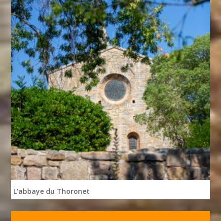
L'abbaye du Thoronet