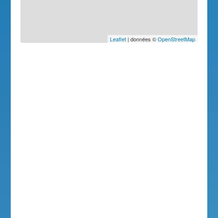
Leaflet
| données ©
OpenStreetMap