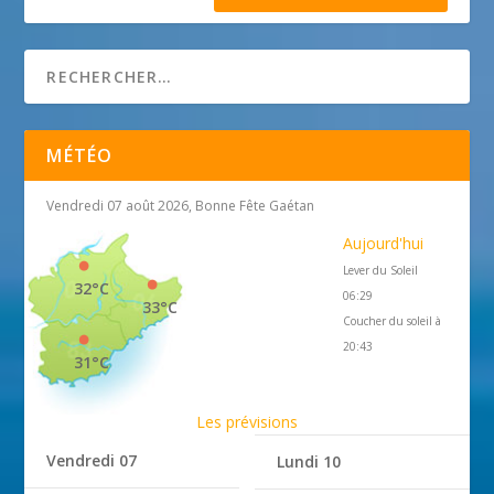
MÉTÉO
Vendredi 07 août 2026, Bonne Fête Gaétan
Aujourd'hui
Lever du Soleil
32°C
06:29
33°C
Coucher du soleil à
20:43
31°C
Les prévisions
Vendredi 07
Lundi 10