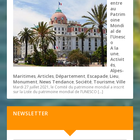
entre
au
Patrim
oine
Mondi
al de
l’Unesc
o
A la
une
,
Activit
és
,
Alpes-
Maritimes
Articles
Département
Escapade
Lieu
,
,
,
,
,
Monument
News Tendance
Société
Tourisme
Ville
,
,
,
,
Mardi 27 juillet 2021, le Comité du patrimoine mondial a inscrit
sur la Liste du patrimoine mondial de l’UNESCO
[…]
NEWSLETTER