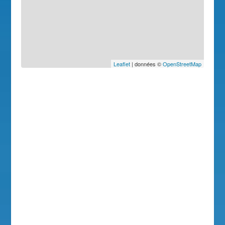
Leaflet
| données ©
OpenStreetMap