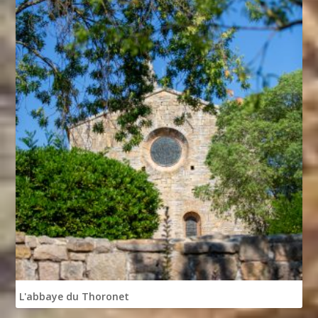
L'abbaye du Thoronet