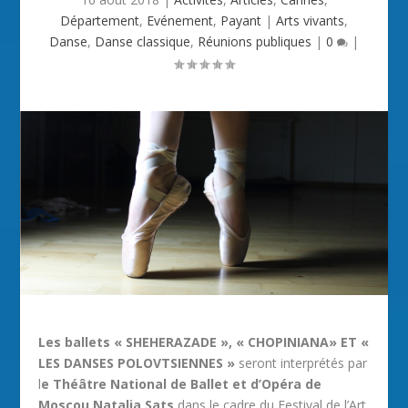
Département
,
Evénement
,
Payant
|
Arts vivants
,
Danse
,
Danse classique
,
Réunions publiques
|
0
|
Les ballets « SHEHERAZADE », « CHOPINIANA» ET «
LES DANSES POLOVTSIENNES »
seront interprétés par
l
e Théâtre National de Ballet et d’Opéra de
Moscou Natalia Sats
dans le cadre du Festival de l’Art