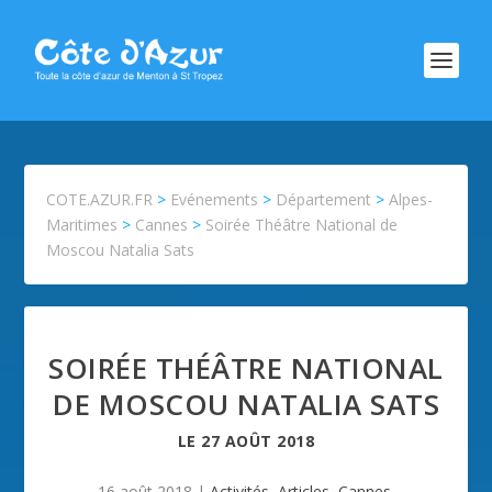
COTE.AZUR.FR
>
Evénements
>
Département
>
Alpes-
Maritimes
>
Cannes
>
Soirée Théâtre National de
Moscou Natalia Sats
SOIRÉE THÉÂTRE NATIONAL
DE MOSCOU NATALIA SATS
LE
27 AOÛT 2018
16 août 2018
|
Activités
,
Articles
,
Cannes
,