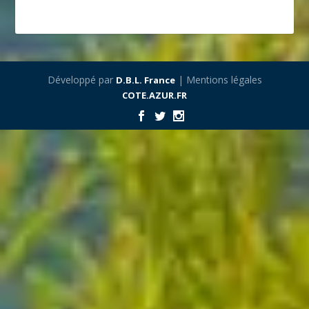
Développé par
| Mentions légales
D.B.L. France
COTE.AZUR.FR