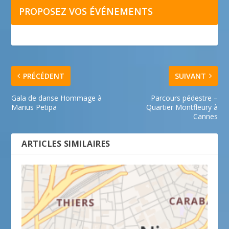
PROPOSEZ VOS ÉVÉNEMENTS
PRÉCÉDENT
SUIVANT
Gala de danse Hommage à
Parcours pédestre –
Marius Petipa
Quartier Montfleury à
Cannes
ARTICLES SIMILAIRES