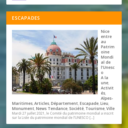
ESCAPADES
Nice
entre
au
Patrim
oine
Mondi
al de
l’Unesc
o
A la
une
,
Activit
és
,
Alpes-
Maritimes
Articles
Département
Escapade
Lieu
,
,
,
,
,
Monument
News Tendance
Société
Tourisme
Ville
,
,
,
,
Mardi 27 juillet 2021, le Comité du patrimoine mondial a inscrit
sur la Liste du patrimoine mondial de l’UNESCO
[…]