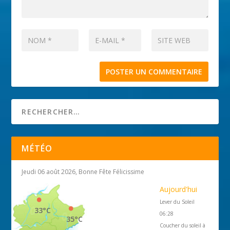
MÉTÉO
Jeudi 06 août 2026, Bonne Fête Félicissime
Aujourd'hui
Lever du Soleil
33°C
06:28
35°C
Coucher du soleil à