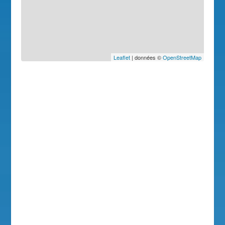
Leaflet
| données ©
OpenStreetMap