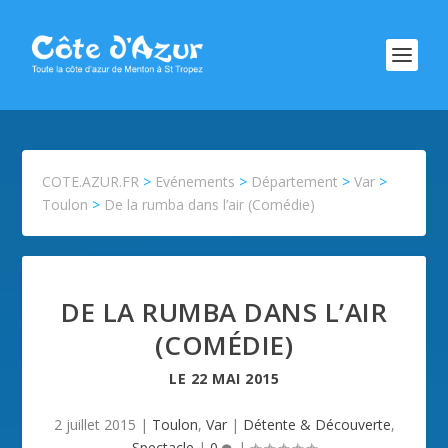
COTE.AZUR.FR
>
Evénements
>
Département
>
Var
>
Toulon
>
De la rumba dans l’air (Comédie)
DE LA RUMBA DANS L’AIR
(COMÉDIE)
LE
22 MAI 2015
2 juillet 2015
|
Toulon
,
Var
|
Détente & Découverte
,
Spectacle
|
0
|