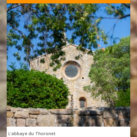
L'abbaye du Thoronet