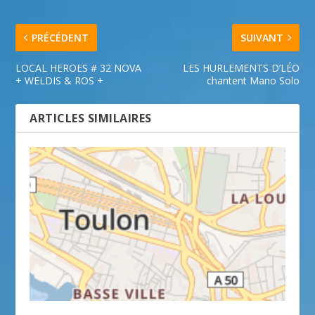
PRÉCÉDENT
SUIVANT
LOCAL HEROES # 32 NOVA
LES HURLEMENTS D’LÉO
+ WELDIS & ROS +
chantent Mano Solo
ARTICLES SIMILAIRES