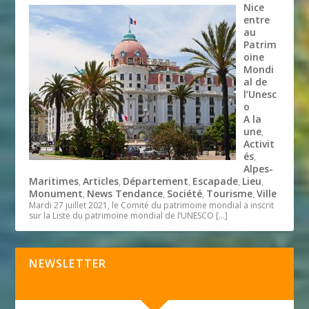
Nice
entre
au
Patrim
oine
Mondi
al de
l’Unesc
o
A la
une
,
Activit
és
,
Alpes-
Maritimes
Articles
Département
Escapade
Lieu
,
,
,
,
,
Monument
News Tendance
Société
Tourisme
Ville
,
,
,
,
Mardi 27 juillet 2021, le Comité du patrimoine mondial a inscrit
sur la Liste du patrimoine mondial de l’UNESCO
[…]
NEWSLETTER