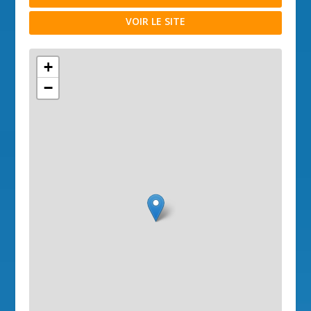
VOIR LE SITE
+
−