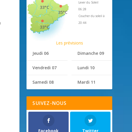
Lever du Soleil
33°C
06:28
35°C
Coucher du soleil à
u
20:44
33°C
Les prévisions
Jeudi 06
Dimanche 09
Vendredi 07
Lundi 10
Samedi 08
Mardi 11
SUIVEZ-NOUS
Facebook
Twitter