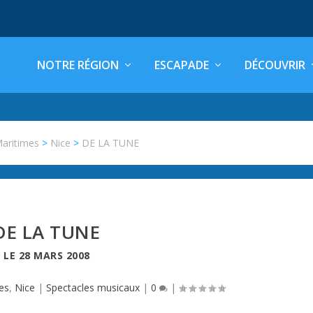
NOTRE RÉGION
ESCAPADE
DÉCOUVRIR
Maritimes
>
Nice
>
DE LA TUNE
DE LA TUNE
LE
28 MARS 2008
es
,
Nice
|
Spectacles musicaux
|
0
|