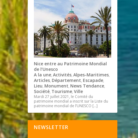
Nice entre au Patrimoine Mondial
de l’Unesco
A la une
Activités
Alpes-Maritimes
,
,
,
Articles
Département
Escapade
,
,
,
Lieu
Monument
News Tendance
,
,
,
Société
Tourisme
Ville
,
,
Mardi 27 juillet 2021, le Comité du
patrimoine mondial a inscrit sur la Liste du
patrimoine mondial de l’UNESCO
[…]
NEWSLETTER