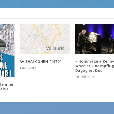
« Hommage à Kenn
AVISHAI COHEN “1970”
Wheeler » Boespflu
1 avril 2018
Dagognet Duo
16 avril 2019
a femme
ais !