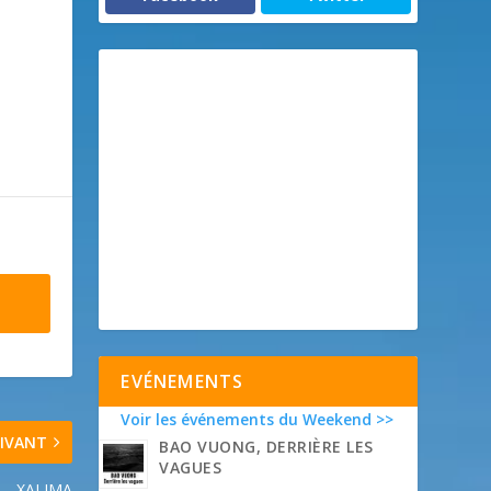
EVÉNEMENTS
Voir les événements du Weekend >>
IVANT
BAO VUONG, DERRIÈRE LES
VAGUES
XALIMA