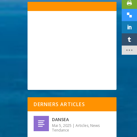
DERNIERS ARTICLES
DANSEA
Mai 5, 2025
|
Articles
,
News
Tendance