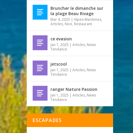
Bruncher le dimanche sur
la plage Beau Rivage
Mar 4, 2025
|
Alpes-Maritimes
,
Articles
,
Nice
,
Restaurant
ce evasion
Jan 1, 2025
|
Articles
,
News
Tendance
jetscool
Jan 1, 2025
|
Articles
,
News
Tendance
ranger Nature Passion
Jan 1, 2025
|
Articles
,
News
Tendance
ESCAPADES