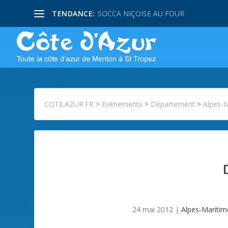
TENDANCE:
SOCCA NIÇOISE AU FOUR
COTE.AZUR.FR
>
Evénements
>
Département
>
Alpes-
24 mai 2012
|
Alpes-Maritim