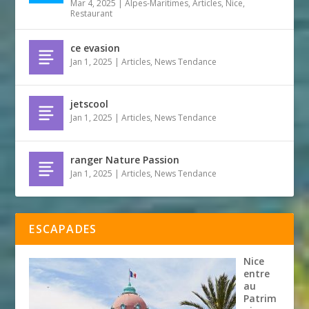
Mar 4, 2025
|
Alpes-Maritimes
,
Articles
,
Nice
,
Restaurant
ce evasion
Jan 1, 2025
|
Articles
,
News Tendance
jetscool
Jan 1, 2025
|
Articles
,
News Tendance
ranger Nature Passion
Jan 1, 2025
|
Articles
,
News Tendance
ESCAPADES
Nice
entre
au
Patrim