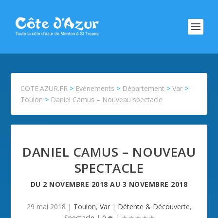
COTE.AZUR.FR
>
Evénements
>
Département
>
Var
>
Toulon
>
Daniel Camus – Nouveau spectacle
DANIEL CAMUS – NOUVEAU
SPECTACLE
DU
2 NOVEMBRE 2018
AU
3 NOVEMBRE 2018
29 mai 2018
|
Toulon
,
Var
|
Détente & Découverte
,
Spectacle
|
0
|