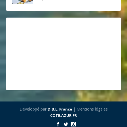
Développé par
| Mentions légales
D.B.L. France
COTE.AZUR.FR