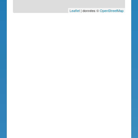
Leaflet
| données ©
OpenStreetMap