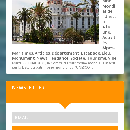
oine
Mondi
al de
l’Unesc
o
A la
une
,
Activit
és
,
Alpes-
Maritimes
Articles
Département
Escapade
Lieu
,
,
,
,
,
Monument
News Tendance
Société
Tourisme
Ville
,
,
,
,
Mardi 27 juillet 2021, le Comité du patrimoine mondial a inscrit
sur la Liste du patrimoine mondial de l’UNESCO
[…]
NEWSLETTER