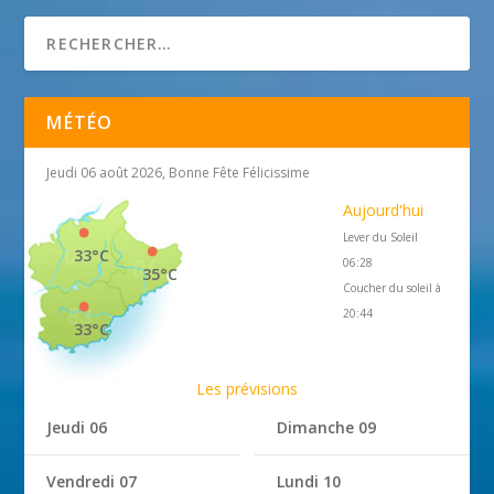
MÉTÉO
Jeudi 06 août 2026, Bonne Fête Félicissime
Aujourd'hui
Lever du Soleil
33°C
06:28
35°C
Coucher du soleil à
20:44
33°C
Les prévisions
Jeudi 06
Dimanche 09
Vendredi 07
Lundi 10