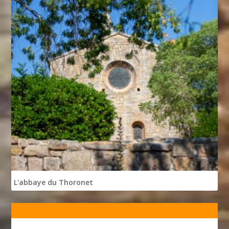
L'abbaye du Thoronet