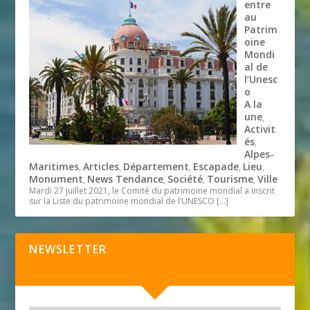
entre
au
Patrim
oine
Mondi
al de
l’Unesc
o
A la
une
,
Activit
és
,
Alpes-
Maritimes
Articles
Département
Escapade
Lieu
,
,
,
,
,
Monument
News Tendance
Société
Tourisme
Ville
,
,
,
,
Mardi 27 juillet 2021, le Comité du patrimoine mondial a inscrit
sur la Liste du patrimoine mondial de l’UNESCO
[…]
NEWSLETTER