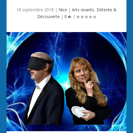
18 septembre 2018
|
Nice
|
Arts vivants
,
Détente &
Découverte
|
0
|