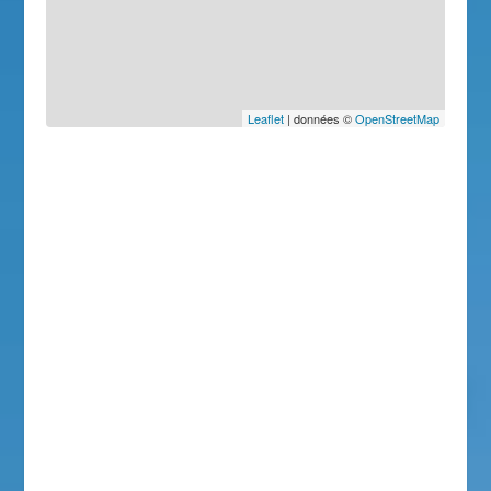
Leaflet
| données ©
OpenStreetMap