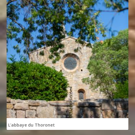
L'abbaye du Thoronet