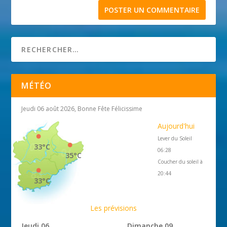
MÉTÉO
Jeudi 06 août 2026, Bonne Fête Félicissime
Aujourd'hui
Lever du Soleil
33°C
06:28
35°C
Coucher du soleil à
20:44
33°C
Les prévisions
Jeudi 06
Dimanche 09