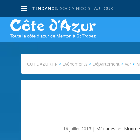
TENDANCE:
SOCCA NIÇOISE AU FOUR
COTE.AZUR.FR
>
Evénements
>
Département
>
Var
>
M
16 juillet 2015
|
Méounes-lès-Montri