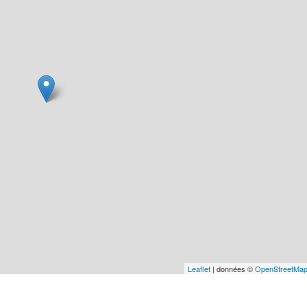
Leaflet
| données ©
OpenStreetMa