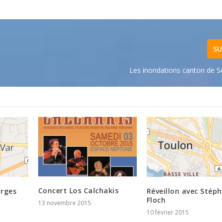
SU
Les inondations canton de So
Concert Los Calchakis
orges
Réveillon avec Stép
Floch
13 novembre 2015
10 février 2015