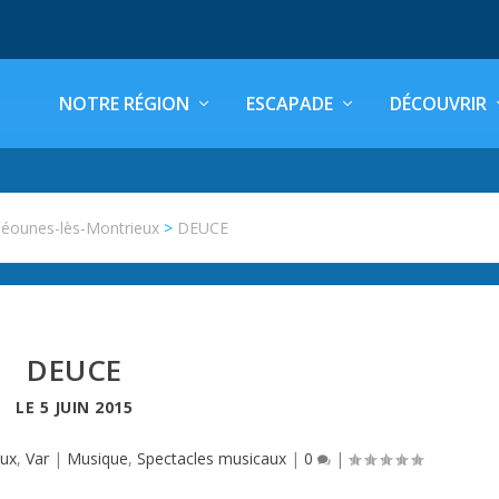
NOTRE RÉGION
ESCAPADE
DÉCOUVRIR
éounes-lès-Montrieux
>
DEUCE
DEUCE
LE
5 JUIN 2015
eux
,
Var
|
Musique
,
Spectacles musicaux
|
0
|