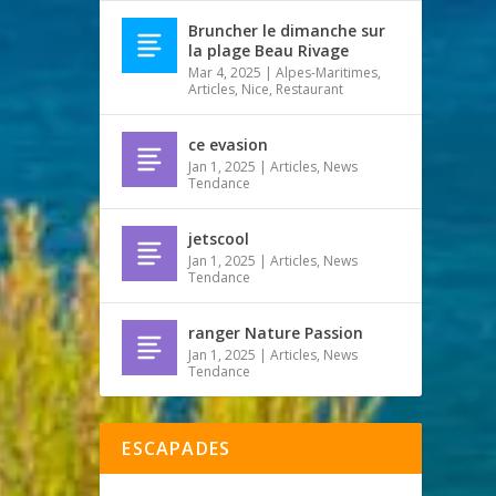
Bruncher le dimanche sur
la plage Beau Rivage
Mar 4, 2025
|
Alpes-Maritimes
,
Articles
,
Nice
,
Restaurant
ce evasion
Jan 1, 2025
|
Articles
,
News
Tendance
jetscool
Jan 1, 2025
|
Articles
,
News
Tendance
ranger Nature Passion
Jan 1, 2025
|
Articles
,
News
Tendance
ESCAPADES