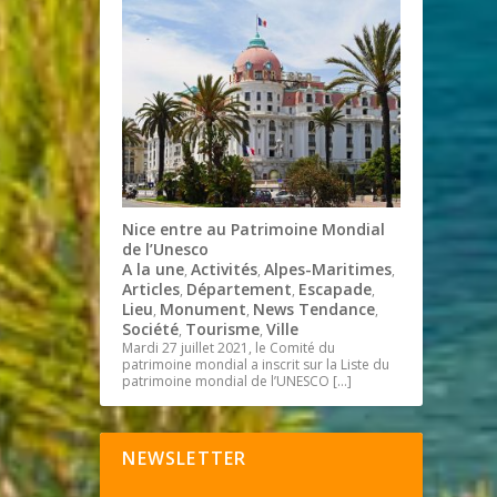
Nice entre au Patrimoine Mondial
de l’Unesco
A la une
Activités
Alpes-Maritimes
,
,
,
Articles
Département
Escapade
,
,
,
Lieu
Monument
News Tendance
,
,
,
Société
Tourisme
Ville
,
,
Mardi 27 juillet 2021, le Comité du
patrimoine mondial a inscrit sur la Liste du
patrimoine mondial de l’UNESCO
[…]
NEWSLETTER