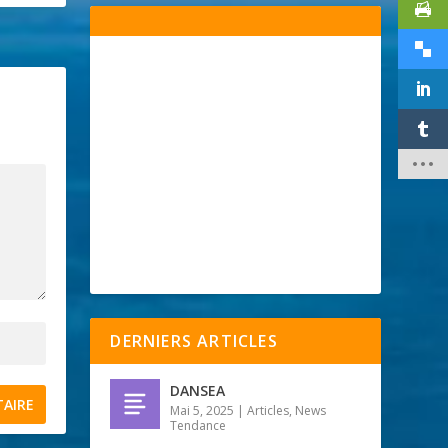
DERNIERS ARTICLES
DANSEA
Mai 5, 2025
|
Articles
,
News
Tendance