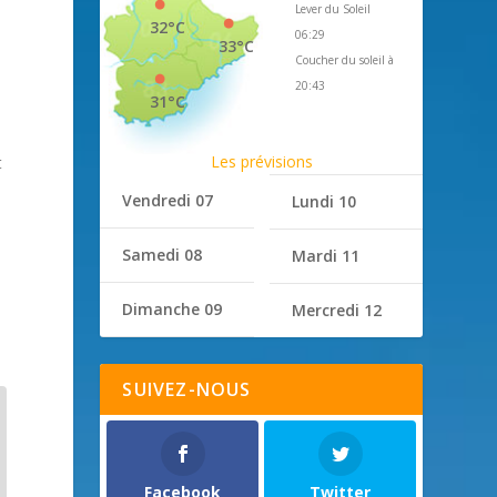
Lever du Soleil
32°C
06:29
33°C
Coucher du soleil à
20:43
31°C
Les prévisions
t
Vendredi 07
Lundi 10
Samedi 08
Mardi 11
Dimanche 09
Mercredi 12
SUIVEZ-NOUS
Facebook
Twitter