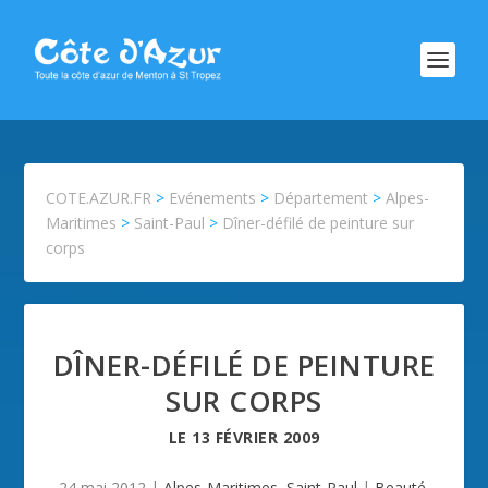
COTE.AZUR.FR
>
Evénements
>
Département
>
Alpes-
Maritimes
>
Saint-Paul
>
Dîner-défilé de peinture sur
corps
DÎNER-DÉFILÉ DE PEINTURE
SUR CORPS
LE
13 FÉVRIER 2009
24 mai 2012
|
Alpes-Maritimes
,
Saint-Paul
|
Beauté
,