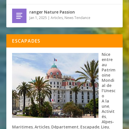
ranger Nature Passion
Jan 1, 2025
|
Articles
,
News Tendance
ESCAPADES
Nice
entre
au
Patrim
oine
Mondi
al de
l’Unesc
o
A la
une
,
Activit
és
,
Alpes-
Maritimes
Articles
Département
Escapade
Lieu
,
,
,
,
,