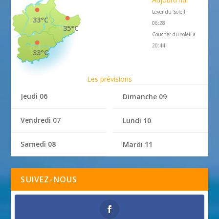
Lever du Soleil
33°C
06:28
35°C
Coucher du soleil à
20:44
33°C
Les prévisions
Jeudi 06
Dimanche 09
Vendredi 07
Lundi 10
Samedi 08
Mardi 11
SUIVEZ-NOUS