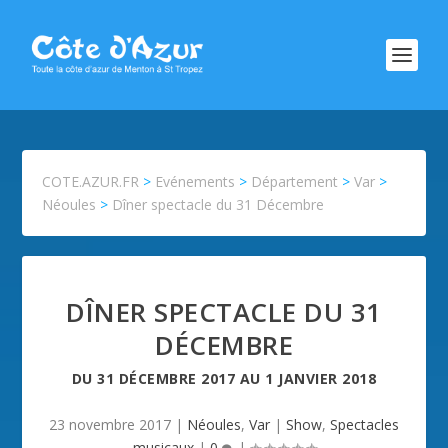
COTE.AZUR.FR
>
Evénements
>
Département
>
Var
>
Néoules
>
Dîner spectacle du 31 Décembre
DÎNER SPECTACLE DU 31
DÉCEMBRE
DU
31 DÉCEMBRE 2017
AU
1 JANVIER 2018
23 novembre 2017
|
Néoules
,
Var
|
Show
,
Spectacles
musicaux
|
0
|