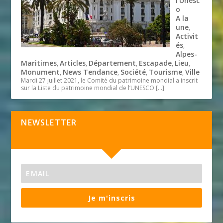
l’Unesc
o
A la
une
,
Activit
és
,
Alpes-
Maritimes
Articles
Département
Escapade
Lieu
,
,
,
,
,
Monument
News Tendance
Société
Tourisme
Ville
,
,
,
,
Mardi 27 juillet 2021, le Comité du patrimoine mondial a inscrit
sur la Liste du patrimoine mondial de l’UNESCO
[…]
NEWSLETTER
Je m'inscris