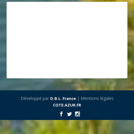
Développé par
| Mentions légales
D.B.L. France
COTE.AZUR.FR