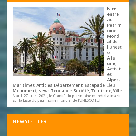
Nice
entre
au
Patrim
oine
Mondi
al de
l’Unesc
o
A la
une
,
Activit
és
,
Alpes-
Maritimes
Articles
Département
Escapade
Lieu
,
,
,
,
,
Monument
News Tendance
Société
Tourisme
Ville
,
,
,
,
Mardi 27 juillet 2021, le Comité du patrimoine mondial a inscrit
sur la Liste du patrimoine mondial de l’UNESCO
[…]
NEWSLETTER