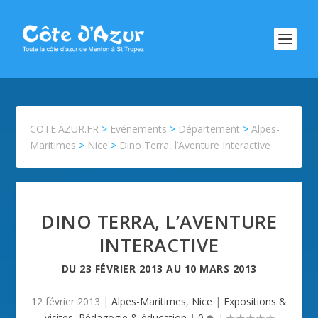
COTE.AZUR.FR
>
Evénements
>
Département
>
Alpes-
Maritimes
>
Nice
>
Dino Terra, l’Aventure Interactive
DINO TERRA, L’AVENTURE
INTERACTIVE
DU
23 FÉVRIER 2013
AU
10 MARS 2013
12 février 2013
|
Alpes-Maritimes
,
Nice
|
Expositions &
visites
,
Pédagogie & éducation
|
0
|