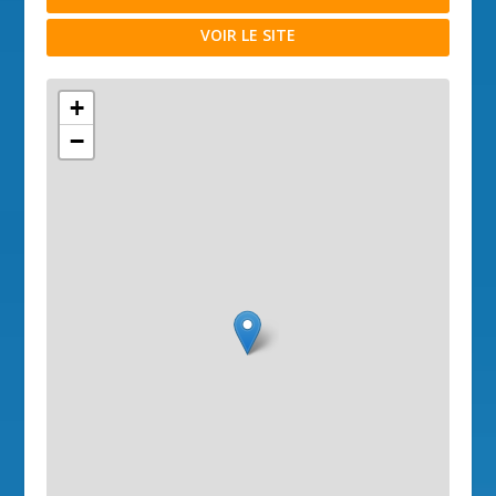
VOIR LE SITE
+
−