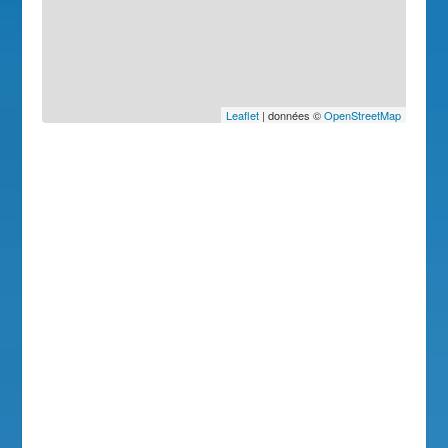
Leaflet
| données ©
OpenStreetMap