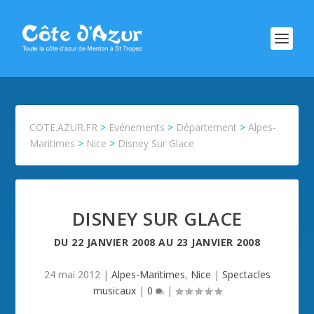
COTE.AZUR.FR
>
Evénements
>
Département
>
Alpes-
Maritimes
>
Nice
>
Disney Sur Glace
DISNEY SUR GLACE
DU
22 JANVIER 2008
AU
23 JANVIER 2008
24 mai 2012
|
Alpes-Maritimes
,
Nice
|
Spectacles
musicaux
|
0
|