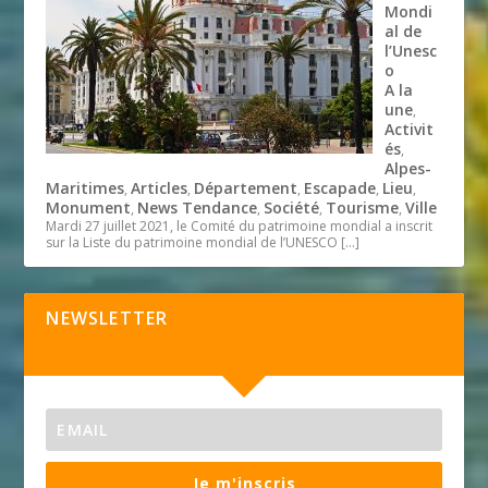
Mondi
al de
l’Unesc
o
A la
une
,
Activit
és
,
Alpes-
Maritimes
Articles
Département
Escapade
Lieu
,
,
,
,
,
Monument
News Tendance
Société
Tourisme
Ville
,
,
,
,
Mardi 27 juillet 2021, le Comité du patrimoine mondial a inscrit
sur la Liste du patrimoine mondial de l’UNESCO
[…]
NEWSLETTER
Je m'inscris