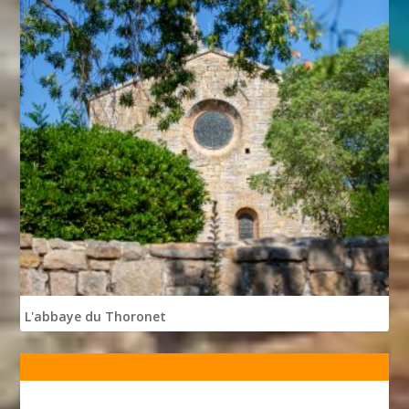
L'abbaye du Thoronet