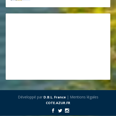
Développé par
| Mentions légales
D.B.L. France
COTE.AZUR.FR