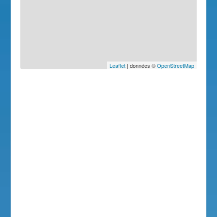
Leaflet
| données ©
OpenStreetMap