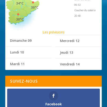
34°C
06:32
36°C
Coucher du soleil à
20:40
30°C
Les prévisions
Dimanche 09
Mercredi 12
Lundi 10
Jeudi 13
Mardi 11
Vendredi 14
SUIVEZ-NOUS
Facebook