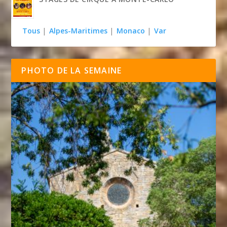
Tous
|
Alpes-Maritimes
|
Monaco
|
Var
PHOTO DE LA SEMAINE