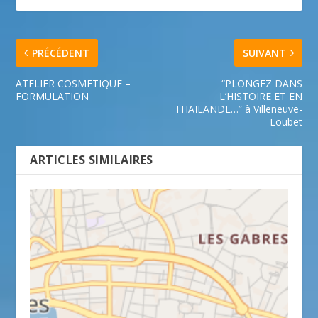
PRÉCÉDENT
SUIVANT
ATELIER COSMETIQUE –
“PLONGEZ DANS
FORMULATION
L’HISTOIRE ET EN
THAÏLANDE…” à Villeneuve-
Loubet
ARTICLES SIMILAIRES