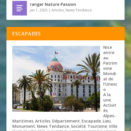
ranger Nature Passion
Jan 1, 2025
|
Articles
,
News Tendance
ESCAPADES
Nice
entre
au
Patrim
oine
Mondi
al de
l’Unesc
o
A la
une
,
Activit
és
,
Alpes-
Maritimes
Articles
Département
Escapade
Lieu
,
,
,
,
,
Monument
News Tendance
Société
Tourisme
Ville
,
,
,
,