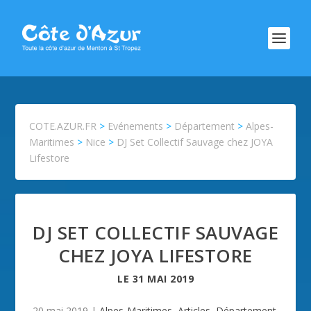
COTE.AZUR.FR
>
Evénements
>
Département
>
Alpes-
Maritimes
>
Nice
>
DJ Set Collectif Sauvage chez JOYA
Lifestore
DJ SET COLLECTIF SAUVAGE
CHEZ JOYA LIFESTORE
LE
31 MAI 2019
20 mai 2019
|
Alpes-Maritimes
,
Articles
,
Département
,