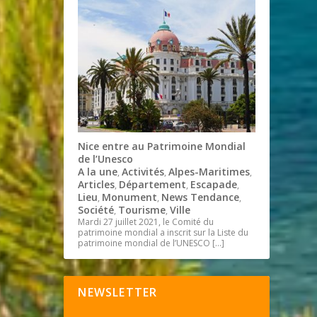
Nice entre au Patrimoine Mondial
de l’Unesco
A la une
Activités
Alpes-Maritimes
,
,
,
Articles
Département
Escapade
,
,
,
Lieu
Monument
News Tendance
,
,
,
Société
Tourisme
Ville
,
,
Mardi 27 juillet 2021, le Comité du
patrimoine mondial a inscrit sur la Liste du
patrimoine mondial de l’UNESCO
[…]
NEWSLETTER