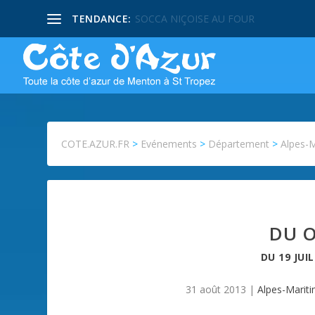
TENDANCE:
PISSALADIERE NIÇOISE
COTE.AZUR.FR
>
Evénements
>
Département
>
Alpes-
DU 
DU
19 JUI
31 août 2013
|
Alpes-Marit