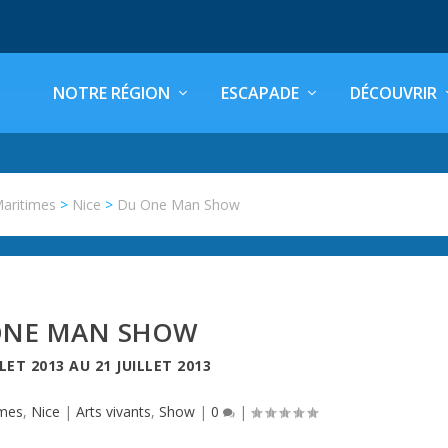
NOTRE RÉGION
ESCAPADE
DÉCOUVRIR
Maritimes
>
Nice
>
Du One Man Show
ONE MAN SHOW
LLET 2013
AU
21 JUILLET 2013
imes
,
Nice
|
Arts vivants
,
Show
|
0
|