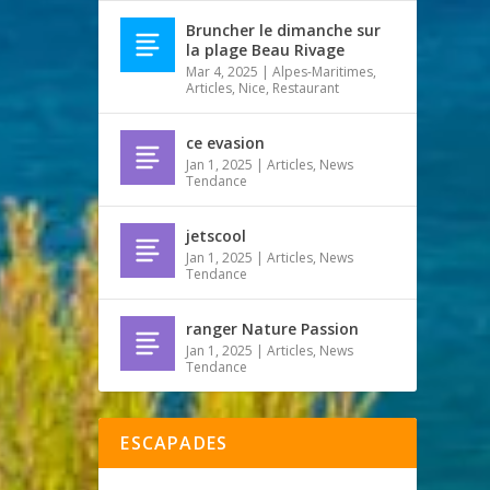
Bruncher le dimanche sur
la plage Beau Rivage
Mar 4, 2025
|
Alpes-Maritimes
,
Articles
,
Nice
,
Restaurant
ce evasion
Jan 1, 2025
|
Articles
,
News
Tendance
jetscool
Jan 1, 2025
|
Articles
,
News
Tendance
ranger Nature Passion
Jan 1, 2025
|
Articles
,
News
Tendance
ESCAPADES