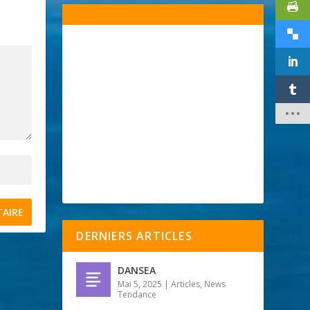
DERNIERS ARTICLES
DANSEA
Mai 5, 2025
|
Articles
,
News
Tendance