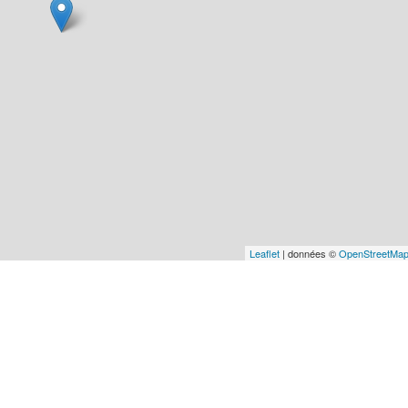
Leaflet
| données ©
OpenStreetMa