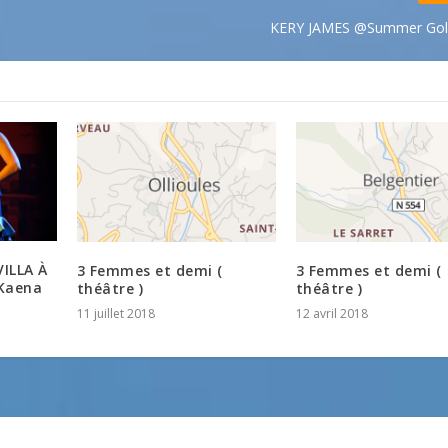
KERY JAMES @Summer Golfe
ILLA À
3 Femmes et demi (
3 Femmes et demi (
 Kaena
théâtre )
théâtre )
11 juillet 2018
12 avril 2018