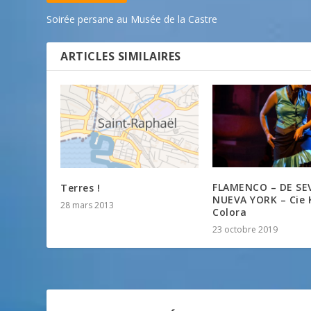
Soirée persane au Musée de la Castre
ARTICLES SIMILAIRES
FLAMENCO – DE SEV
Terres !
NUEVA YORK – Cie
28 mars 2013
Colora
23 octobre 2019