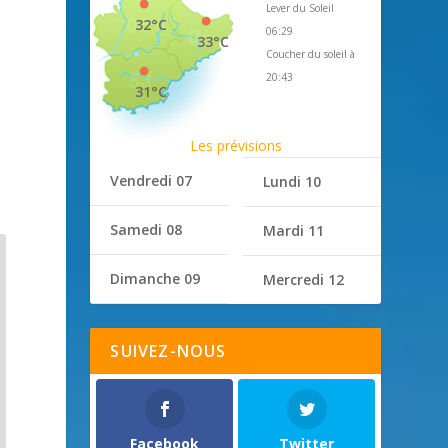
Lever du Soleil
32°C
06:29
33°C
Coucher du soleil à
20:43
31°C
Les prévisions
Vendredi 07
Lundi 10
Samedi 08
Mardi 11
Dimanche 09
Mercredi 12
SUIVEZ-NOUS
Facebook
Twitter