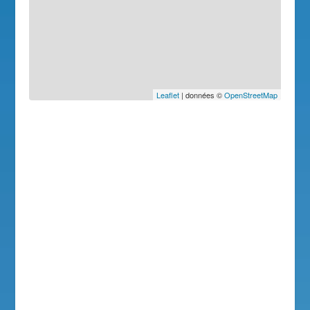
Leaflet
| données ©
OpenStreetMap