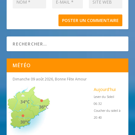
MÉTÉO
Dimanche 09 août 2026, Bonne Fête Amour
Aujourd'hui
Lever du Soleil
34°C
06:32
36°C
Coucher du soleil à
20:40
30°C