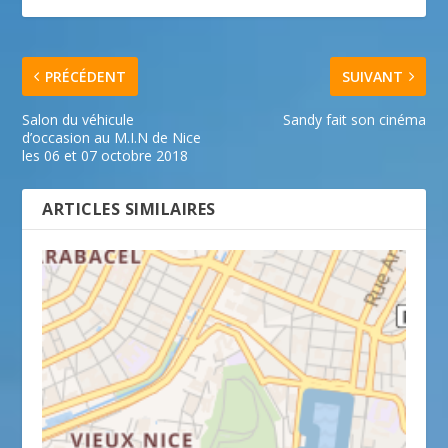
PRÉCÉDENT
SUIVANT
Salon du véhicule
Sandy fait son cinéma
d’occasion au M.I.N de Nice
les 06 et 07 octobre 2018
ARTICLES SIMILAIRES