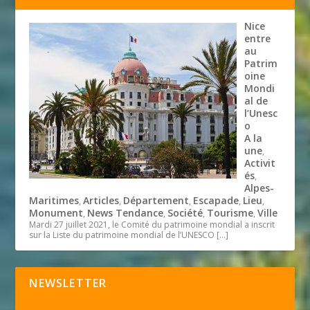
Nice
entre
au
Patrim
oine
Mondi
al de
l’Unesc
o
A la
une
,
Activit
és
,
Alpes-
Maritimes
Articles
Département
Escapade
Lieu
,
,
,
,
,
Monument
News Tendance
Société
Tourisme
Ville
,
,
,
,
Mardi 27 juillet 2021, le Comité du patrimoine mondial a inscrit
sur la Liste du patrimoine mondial de l’UNESCO
[…]
NEWSLETTER