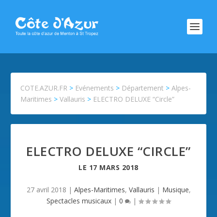
COTE.AZUR.FR
>
Evénements
>
Département
>
Alpes-
Maritimes
>
Vallauris
>
ELECTRO DELUXE “Circle”
ELECTRO DELUXE “CIRCLE”
LE
17 MARS 2018
27 avril 2018
|
Alpes-Maritimes
,
Vallauris
|
Musique
,
Spectacles musicaux
|
0
|