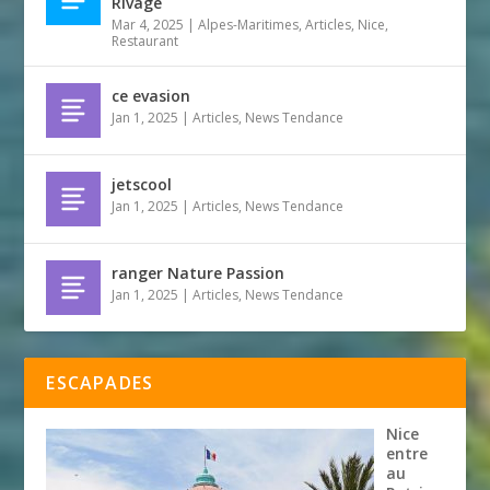
Rivage
Mar 4, 2025
|
Alpes-Maritimes
,
Articles
,
Nice
,
Restaurant
ce evasion
Jan 1, 2025
|
Articles
,
News Tendance
jetscool
Jan 1, 2025
|
Articles
,
News Tendance
ranger Nature Passion
Jan 1, 2025
|
Articles
,
News Tendance
ESCAPADES
Nice
entre
au