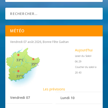
MÉTÉO
Vendredi 07 août 2026, Bonne Fête Gaétan
Aujourd'hui
Lever du Soleil
33°C
06:29
35°C
Coucher du soleil à
20:43
31°C
Les prévisions
Vendredi 07
Lundi 10