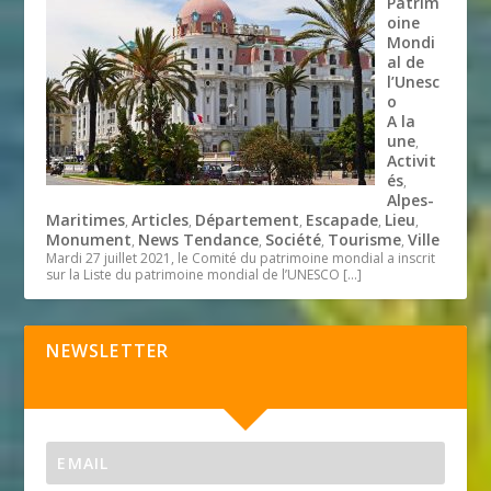
Patrim
oine
Mondi
al de
l’Unesc
o
A la
une
,
Activit
és
,
Alpes-
Maritimes
Articles
Département
Escapade
Lieu
,
,
,
,
,
Monument
News Tendance
Société
Tourisme
Ville
,
,
,
,
Mardi 27 juillet 2021, le Comité du patrimoine mondial a inscrit
sur la Liste du patrimoine mondial de l’UNESCO
[…]
NEWSLETTER