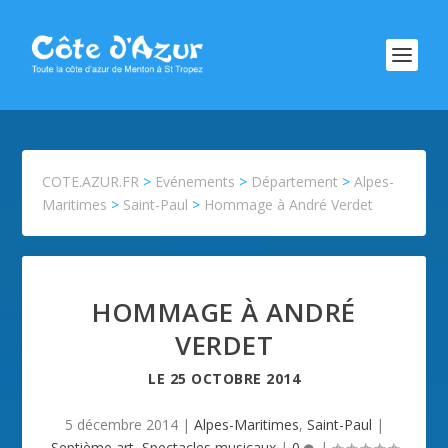
COTE.AZUR.FR
>
Evénements
>
Département
>
Alpes-
Maritimes
>
Saint-Paul
>
Hommage à André Verdet
HOMMAGE À ANDRÉ
VERDET
LE
25 OCTOBRE 2014
5 décembre 2014
|
Alpes-Maritimes
,
Saint-Paul
|
Septième art
,
Spectacles musicaux
|
0
|